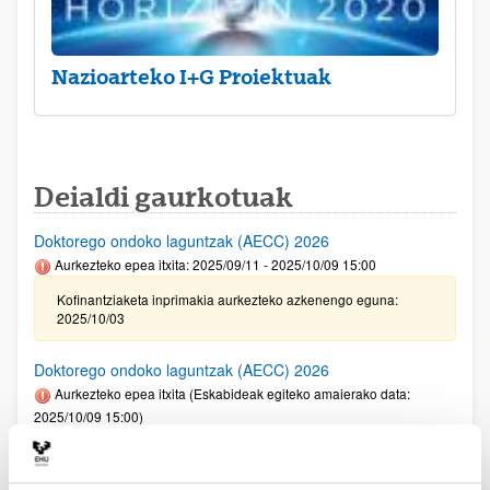
Nazioarteko I+G Proiektuak
Deialdi gaurkotuak
Doktorego ondoko laguntzak (AECC) 2026
Aurkezteko epea itxita: 2025/09/11 - 2025/10/09 15:00
Kofinantziaketa inprimakia aurkezteko azkenengo eguna:
2025/10/03
Doktorego ondoko laguntzak (AECC) 2026
Aurkezteko epea itxita (Eskabideak egiteko amaierako data:
2025/10/09 15:00)
Kofinantziaketa inprimakia aurkezteko azkenengo eguna:
2025/10/03