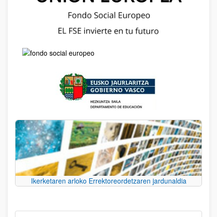
Ikerketaren arloko Errektoreordetzaren jardunaldia