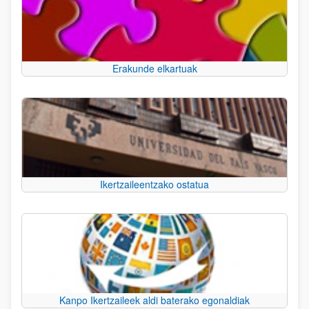
Erakunde elkartuak
Ikertzaileentzako ostatua
Kanpo Ikertzaileek aldi baterako egonaldiak