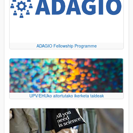
ADAGIO Fellowship Programme
UPV/EHUko aitortutako ikerketa taldeak