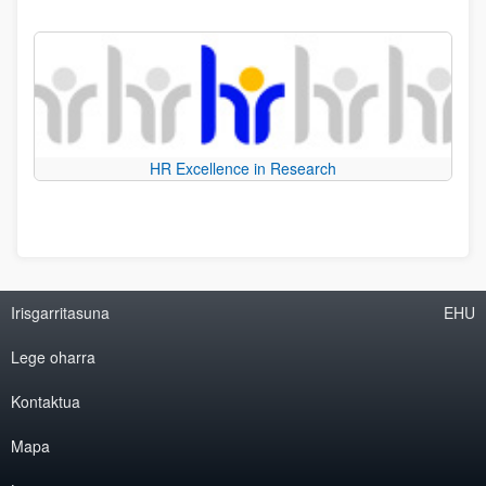
HR Excellence in Research
Irisgarritasuna
EHU
Lege oharra
Kontaktua
Mapa