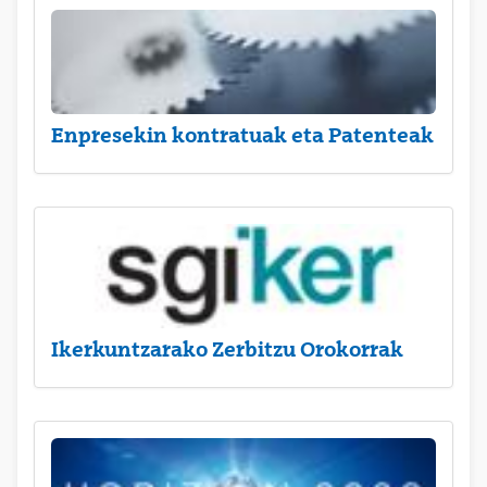
Enpresekin kontratuak eta Patenteak
Ikerkuntzarako Zerbitzu Orokorrak