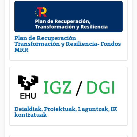
Plan de Recuperación
Transformación y Resiliencia- Fondos
MRR
Deialdiak, Proiektuak, Laguntzak, IK
kontratuak