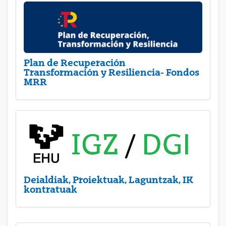
Plan de Recuperación
Transformación y Resiliencia- Fondos
MRR
Deialdiak, Proiektuak, Laguntzak, IK
kontratuak