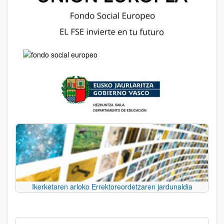
Ikerketaren arloko Errektoreordetzaren jardunaldia