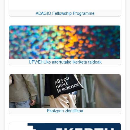
ADAGIO Fellowship Programme
UPV/EHUko aitortutako ikerketa taldeak
Ekoizpen zientifikoa