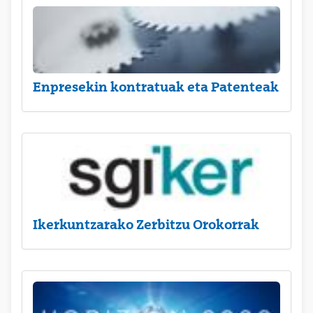
Enpresekin kontratuak eta Patenteak
Ikerkuntzarako Zerbitzu Orokorrak