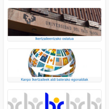
Ikertzaileentzako ostatua
Kanpo Ikertzaileek aldi baterako egonaldiak