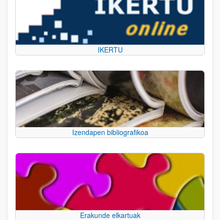
IKERTU
Izendapen bibliografikoa
Erakunde elkartuak