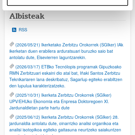
Albisteak
RSS
(2026/05/21) Ikerketako Zerbitzu Orokorrek (SGIker) IAk
ikerketan duen erabilera arduratsuari buruzko saio bat
antolatu dute, Elsevierren laguntzarekin.
(2026/03/17) ETBko Tecnólopis programak Gipuzkoako
RMN Zerbitzuari eskaini dio atal bat, Iñaki Santos Zerbitzu
Teknikariaren lana deskribatuz, Sagarlup egiteko erabiltzen
den lupulua karakterizatzeko.
(2025/10/31) Ikerketa Zerbitzu Orokorrek (SGIker)
UPV/EHUko Ekonomia eta Enpresa Doktoregoen XI.
Jardunaldietan parte hartu dute
(2025/06/12) Ikerketa Zerbitzu Orokorrek (SGIker) 28.
jardunaldia antolatu dute, oinarrizko analisi organikoa eta
analisi isotopikoa egiteko gaitasuna neurtzeko saiakuntzen