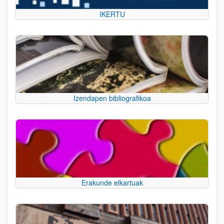
IKERTU
Izendapen bibliografikoa
Erakunde elkartuak