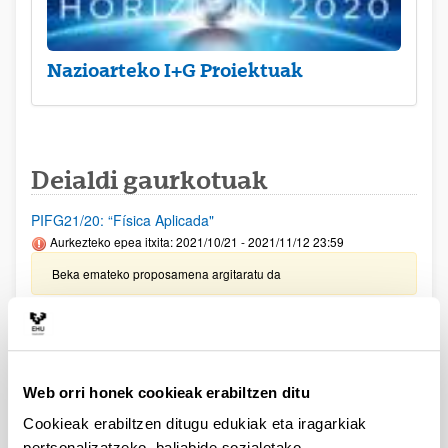
Nazioarteko I+G Proiektuak
Deialdi gaurkotuak
PIFG21/20: “Física Aplicada"
Aurkezteko epea itxita: 2021/10/21 - 2021/11/12 23:59
Beka emateko proposamena argitaratu da
Doktoretza aurreko laguntzen deialdia: FPU Programa 2021
Aurkezteko epea itxita: 2021/11/22 - 2021/12/17 14:00
Eskabideak aurkezteko epea 2021/12/17an amaituko da, 14:
00etan
Web orri honek cookieak erabiltzen ditu
Cookieak erabiltzen ditugu edukiak eta iragarkiak
PIFG21/18: “Estudio ultraestructural y molecular de las
pertsonalizatzeko, baliabide sozialetako