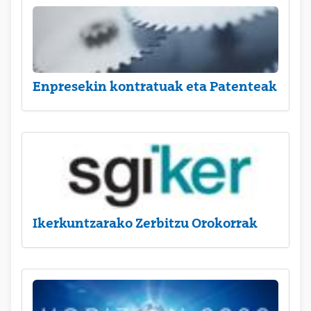
Enpresekin kontratuak eta Patenteak
Ikerkuntzarako Zerbitzu Orokorrak