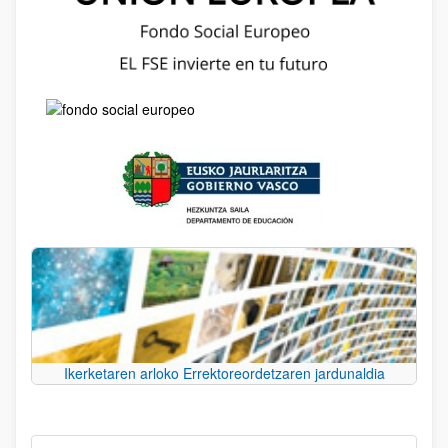
Ikerketaren arloko Errektoreordetzaren jardunaldia