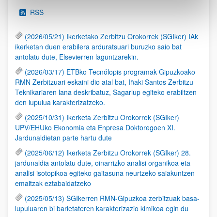
RSS
(2026/05/21) Ikerketako Zerbitzu Orokorrek (SGIker) IAk
ikerketan duen erabilera arduratsuari buruzko saio bat
antolatu dute, Elsevierren laguntzarekin.
(2026/03/17) ETBko Tecnólopis programak Gipuzkoako
RMN Zerbitzuari eskaini dio atal bat, Iñaki Santos Zerbitzu
Teknikariaren lana deskribatuz, Sagarlup egiteko erabiltzen
den lupulua karakterizatzeko.
(2025/10/31) Ikerketa Zerbitzu Orokorrek (SGIker)
UPV/EHUko Ekonomia eta Enpresa Doktoregoen XI.
Jardunaldietan parte hartu dute
(2025/06/12) Ikerketa Zerbitzu Orokorrek (SGIker) 28.
jardunaldia antolatu dute, oinarrizko analisi organikoa eta
analisi isotopikoa egiteko gaitasuna neurtzeko saiakuntzen
emaitzak eztabaidatzeko
(2025/05/13) SGIkerren RMN-Gipuzkoa zerbitzuak basa-
lupuluaren bi barietateren karakterizazio kimikoa egin du