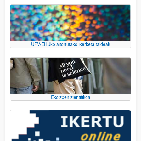
UPV/EHUko aitortutako ikerketa taldeak
Ekoizpen zientifikoa