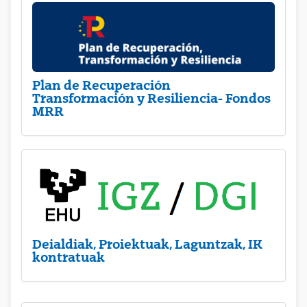
Plan de Recuperación
Transformación y Resiliencia- Fondos
MRR
Deialdiak, Proiektuak, Laguntzak, IK
kontratuak