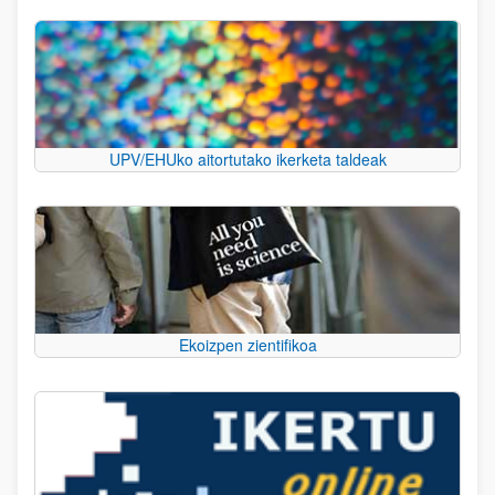
UPV/EHUko aitortutako ikerketa taldeak
Ekoizpen zientifikoa