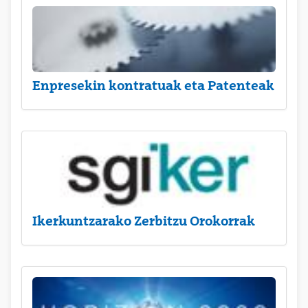
Enpresekin kontratuak eta Patenteak
Ikerkuntzarako Zerbitzu Orokorrak