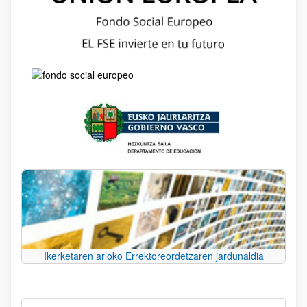
Ikerketaren arloko Errektoreordetzaren jardunaldia