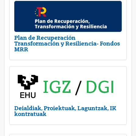
Plan de Recuperación
Transformación y Resiliencia- Fondos
MRR
Deialdiak, Proiektuak, Laguntzak, IK
kontratuak