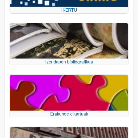
IKERTU
Izendapen bibliografikoa
Erakunde elkartuak