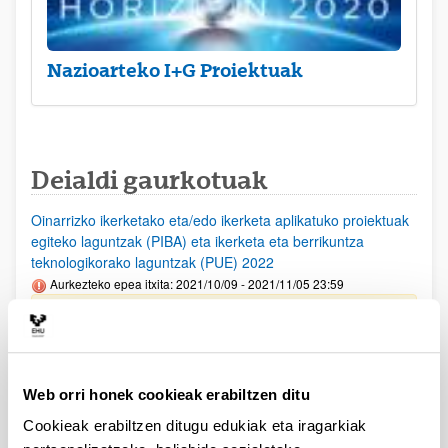
Nazioarteko I+G Proiektuak
Deialdi gaurkotuak
Oinarrizko ikerketako eta/edo ikerketa aplikatuko proiektuak
egiteko laguntzak (PIBA) eta ikerketa eta berrikuntza
teknologikorako laguntzak (PUE) 2022
Aurkezteko epea itxita: 2021/10/09 - 2021/11/05 23:59
Deialdia argitaratu da
PIFG21/15: “Tecnologías Cuánticas"
Aurkezteko epea itxita: 2021/09/28 - 2021/10/19 23:59
Web orri honek cookieak erabiltzen ditu
Beka emateko proposamena argitaratu da
Cookieak erabiltzen ditugu edukiak eta iragarkiak