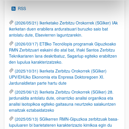
RSS
(2026/05/21) Ikerketako Zerbitzu Orokorrek (SGIker) IAk
ikerketan duen erabilera arduratsuari buruzko saio bat
antolatu dute, Elsevierren laguntzarekin.
(2026/03/17) ETBko Tecnólopis programak Gipuzkoako
RMN Zerbitzuari eskaini dio atal bat, Iñaki Santos Zerbitzu
Teknikariaren lana deskribatuz, Sagarlup egiteko erabiltzen
den lupulua karakterizatzeko.
(2025/10/31) Ikerketa Zerbitzu Orokorrek (SGIker)
UPV/EHUko Ekonomia eta Enpresa Doktoregoen XI.
Jardunaldietan parte hartu dute
(2025/06/12) Ikerketa Zerbitzu Orokorrek (SGIker) 28.
jardunaldia antolatu dute, oinarrizko analisi organikoa eta
analisi isotopikoa egiteko gaitasuna neurtzeko saiakuntzen
emaitzak eztabaidatzeko
(2025/05/13) SGIkerren RMN-Gipuzkoa zerbitzuak basa-
lupuluaren bi barietateren karakterizazio kimikoa egin du