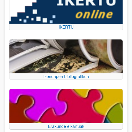
IKERTU
Izendapen bibliografikoa
Erakunde elkartuak