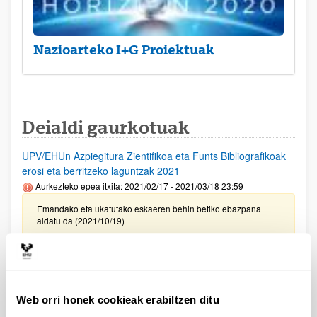
Nazioarteko I+G Proiektuak
Deialdi gaurkotuak
UPV/EHUn Azpiegitura Zientifikoa eta Funts Bibliografikoak
erosi eta berritzeko laguntzak 2021
Aurkezteko epea itxita: 2021/02/17 - 2021/03/18 23:59
Emandako eta ukatutako eskaeren behin betiko ebazpana
aldatu da (2021/10/19)
PIFG21/11: Metodología de optimización orientada a la
movilidad sostenible
Aurkezteko epea itxita: 2021/09/16 - 2021/10/06 23:59
Web orri honek cookieak erabiltzen ditu
Deialdia hutsik geratu da