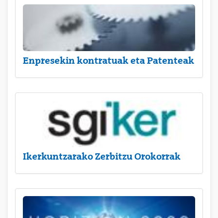
Enpresekin kontratuak eta Patenteak
Ikerkuntzarako Zerbitzu Orokorrak