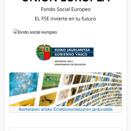
Ikerketaren arloko Errektoreordetzaren jardunaldia