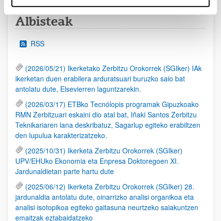
Albisteak
RSS
(2026/05/21) Ikerketako Zerbitzu Orokorrek (SGIker) IAk
ikerketan duen erabilera arduratsuari buruzko saio bat
antolatu dute, Elsevierren laguntzarekin.
(2026/03/17) ETBko Tecnólopis programak Gipuzkoako
RMN Zerbitzuari eskaini dio atal bat, Iñaki Santos Zerbitzu
Teknikariaren lana deskribatuz, Sagarlup egiteko erabiltzen
den lupulua karakterizatzeko.
(2025/10/31) Ikerketa Zerbitzu Orokorrek (SGIker)
UPV/EHUko Ekonomia eta Enpresa Doktoregoen XI.
Jardunaldietan parte hartu dute
(2025/06/12) Ikerketa Zerbitzu Orokorrek (SGIker) 28.
jardunaldia antolatu dute, oinarrizko analisi organikoa eta
analisi isotopikoa egiteko gaitasuna neurtzeko saiakuntzen
emaitzak eztabaidatzeko