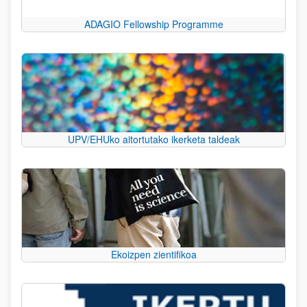
ADAGIO Fellowship Programme
UPV/EHUko aitortutako ikerketa taldeak
Ekoizpen zientifikoa