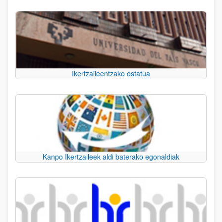
Ikertzaileentzako ostatua
Kanpo Ikertzaileek aldi baterako egonaldiak