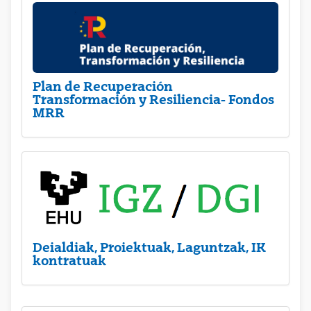
Plan de Recuperación
Transformación y Resiliencia- Fondos
MRR
Deialdiak, Proiektuak, Laguntzak, IK
kontratuak