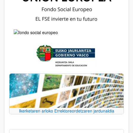
Ikerketaren arloko Errektoreordetzaren jardunaldia