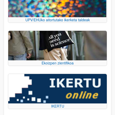
UPV/EHUko aitortutako ikerketa taldeak
Ekoizpen zientifikoa
IKERTU