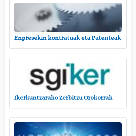
Enpresekin kontratuak eta Patenteak
Ikerkuntzarako Zerbitzu Orokorrak