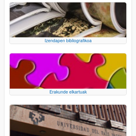
Izendapen bibliografikoa
Erakunde elkartuak