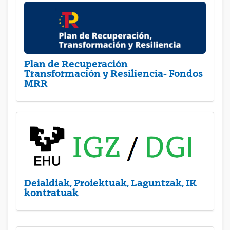
Plan de Recuperación
Transformación y Resiliencia- Fondos
MRR
Deialdiak, Proiektuak, Laguntzak, IK
kontratuak