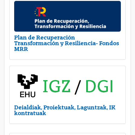
Plan de Recuperación
Transformación y Resiliencia- Fondos
MRR
Deialdiak, Proiektuak, Laguntzak, IK
kontratuak