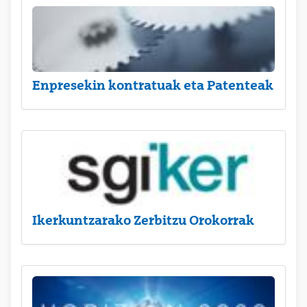
Enpresekin kontratuak eta Patenteak
Ikerkuntzarako Zerbitzu Orokorrak