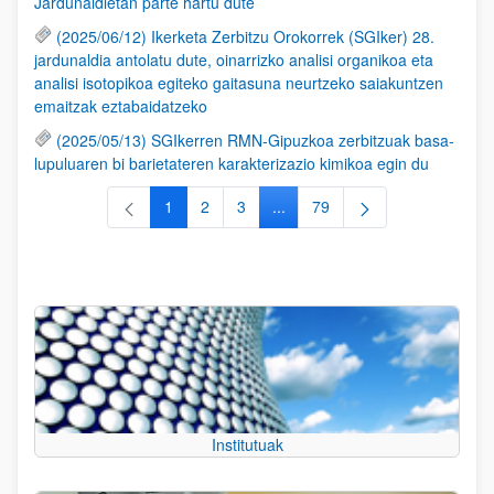
Jardunaldietan parte hartu dute
(2025/06/12) Ikerketa Zerbitzu Orokorrek (SGIker) 28.
jardunaldia antolatu dute, oinarrizko analisi organikoa eta
analisi isotopikoa egiteko gaitasuna neurtzeko saiakuntzen
emaitzak eztabaidatzeko
(2025/05/13) SGIkerren RMN-Gipuzkoa zerbitzuak basa-
lupuluaren bi barietateren karakterizazio kimikoa egin du
1
2
3
...
79
Orrialdea
Orrialdea
Orrialdea
Intermediate Pages Use TAB to
Orrialdea
Institutuak