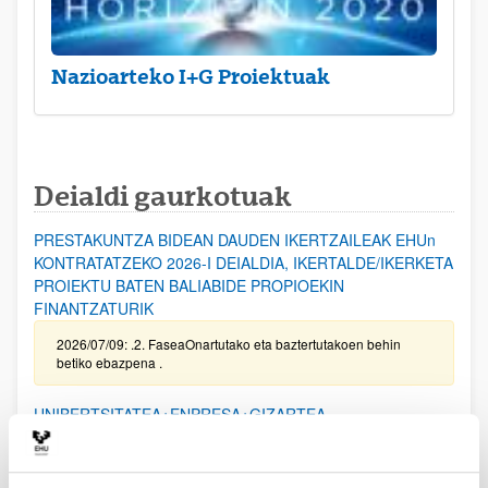
Nazioarteko I+G Proiektuak
Deialdi gaurkotuak
PRESTAKUNTZA BIDEAN DAUDEN IKERTZAILEAK EHUn
KONTRATATZEKO 2026-I DEIALDIA, IKERTALDE/IKERKETA
PROIEKTU BATEN BALIABIDE PROPIOEKIN
FINANTZATURIK
2026/07/09: .2. FaseaOnartutako eta baztertutakoen behin
betiko ebazpena .
UNIBERTSITATEA+ENPRESA+GIZARTEA
HARREMANAREN INPAKTUA EX POST EBALUATZEKO
PROIEKTUEN DEIALDIA