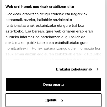
(2026/07/08) Ebaluaziorako onartutako eta baztertutako
eskaeren behin-betiko zerrenda.
Web orri honek cookieak erabiltzen ditu
Cookieak erabiltzen ditugu edukiak eta iragarkiak
FUNDACIÓN ROSA MARIA VIVAR First Global Call for
pertsonalizatzeko, baliabide sozialetako
Alzheimer´s Cure-Focused Research
funtzionaltasunak eskaintzeko eta gure trafikoa
Aurkezteko epea zabalik (Eskabideak egiteko amaierako data:
aztertzeko. Era berean, gure web orriaren erabilerari
2026/09/30)
buruzko informazioa partekatzen dugu baliabide
EHUren epea: Eskaerak 2026ko irailaren 15a baino lehen
sozialetako, publizitateko eta estatistiketako gure
bidali behar dira.
hornitzaileekin. Horiek aukera izango dute informazio hori
zeuk eman diezun edo euren zerbitzuak erabili dituzulako
EHUn IKERTZAILEAK PRESTATZEKO KONTRATAZIO
DEIALDIA (2026)
eskuratu duten bestelako informazio batekin uztartzeko.
Aurkezteko epea itxita: 2026/06/15 - 2026/07/06 23:59
Erakutsi xehetasunak
NEKAZARITZAREN, ARRANTZAREN ETA ELIKAGAIEN
EUSKAL SEKTOREAN IKERTZAILEAK PRESTATZEKO
LAGUNTZEN DEIALDIA 2026-IKERTALENT (EUSKO
Dena onartu
JAULARITZA)
Aurkezteko epea itxita: 2026/05/26 - 2026/06/02
Egokitu
2026/06/12: Aukeratutako eta ezetsitako eskaeren behin-
behineko zerrenda.Alegazioak aurkezteko epea: 2026ko