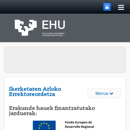
Me
Eduki nagusira joan
nag
ireki
Ikerketaren Arloko
Webguneare
Menua
Errektoreordetza
Erakunde hauek finantzatutako
jarduerak: