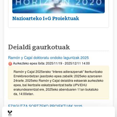
Nazioarteko I+G Proiektuak
Deialdi gaurkotuak
Ramón y Cajal doktoratu ondoko laguntzak 2025
Aurkezteko epea itxita: 2025/11/19 - 2025/12/11 14:00
Ramón y Cajal 2025erako “Interes adierazpenak” Ikerkuntzako
Errektoreordetzan jasotzeko epea zabalik: 2025eko azaroaren
24rarte. 2025eko Ramón y Cajal deialdira eskaerak aurkezteko
epea, bai ikertzaile eskatzaileentzat baita UPV/EHU
erakundearentzat ere, 2025eko abenduaren 11an bukatuko
da, 14:00etan.
EZAGUTZA SORTZEKO PROIEKTUAK 2025
Aurkezteko epea itxita: 2025/11/20 - 2025/12/16 14:00