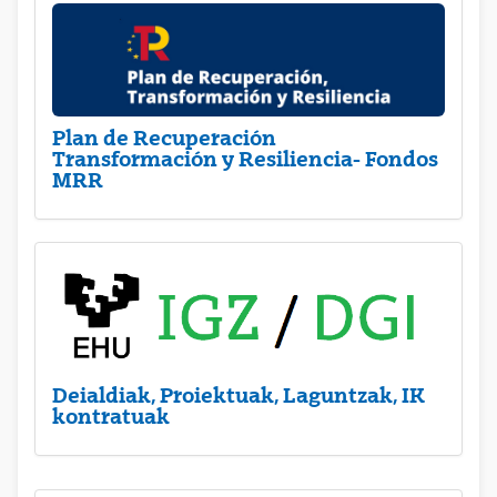
Plan de Recuperación
Transformación y Resiliencia- Fondos
MRR
Deialdiak, Proiektuak, Laguntzak, IK
kontratuak