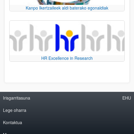
Kanpo Ikertzaileek aldi baterako egonaldiak
HR Excellence in Research
Irisgarritasuna
EHU
Lege oharra
Kontaktua