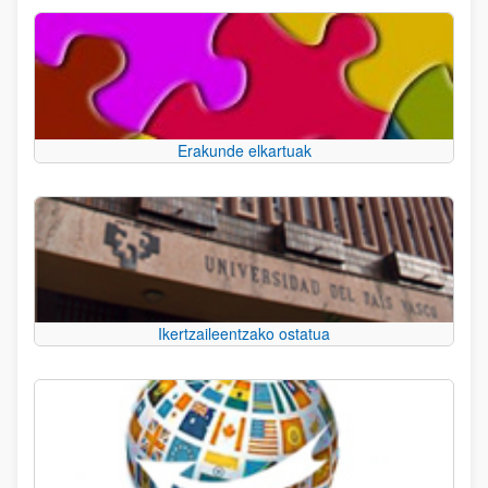
Erakunde elkartuak
Ikertzaileentzako ostatua