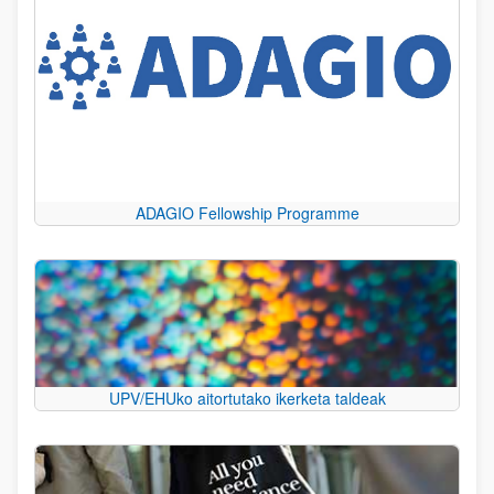
ADAGIO Fellowship Programme
UPV/EHUko aitortutako ikerketa taldeak