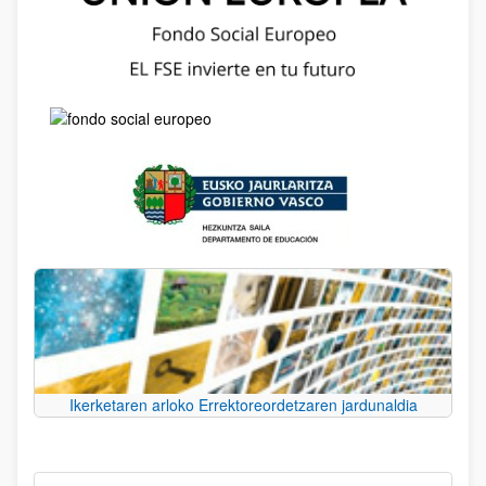
Ikerketaren arloko Errektoreordetzaren jardunaldia