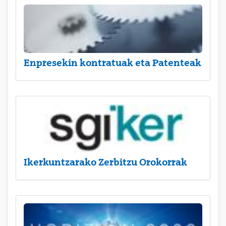
Enpresekin kontratuak eta Patenteak
Ikerkuntzarako Zerbitzu Orokorrak