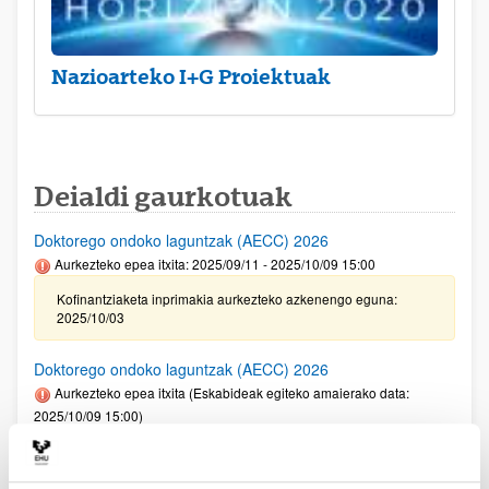
Nazioarteko I+G Proiektuak
Deialdi gaurkotuak
Doktorego ondoko laguntzak (AECC) 2026
Aurkezteko epea itxita: 2025/09/11 - 2025/10/09 15:00
Kofinantziaketa inprimakia aurkezteko azkenengo eguna:
2025/10/03
Doktorego ondoko laguntzak (AECC) 2026
Aurkezteko epea itxita (Eskabideak egiteko amaierako data:
2025/10/09 15:00)
Kofinantziaketa inprimakia aurkezteko azkenengo eguna:
2025/10/03