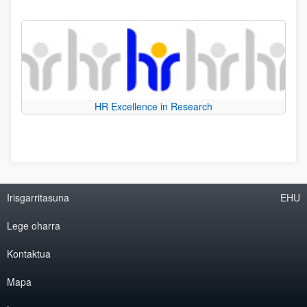
HR Excellence in Research
Irisgarritasuna
EHU
Lege oharra
Kontaktua
Mapa