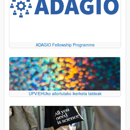
ADAGIO Fellowship Programme
UPV/EHUko aitortutako ikerketa taldeak