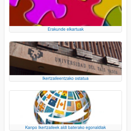
Erakunde elkartuak
Ikertzaileentzako ostatua
Kanpo Ikertzaileek aldi baterako egonaldiak