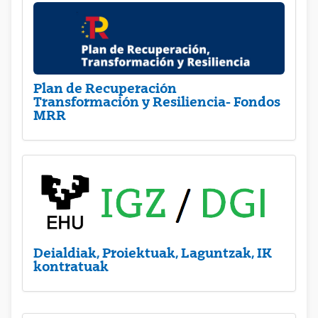
Plan de Recuperación
Transformación y Resiliencia- Fondos
MRR
Deialdiak, Proiektuak, Laguntzak, IK
kontratuak