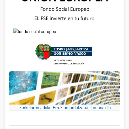
Ikerketaren arloko Errektoreordetzaren jardunaldia