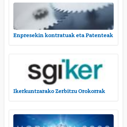
Enpresekin kontratuak eta Patenteak
Ikerkuntzarako Zerbitzu Orokorrak