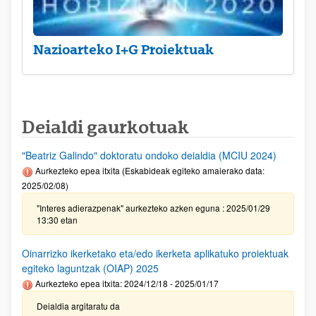
Nazioarteko I+G Proiektuak
Deialdi gaurkotuak
"Beatriz Galindo" doktoratu ondoko deialdia (MCIU 2024)
Aurkezteko epea itxita (Eskabideak egiteko amaierako data:
2025/02/08)
"Interes adierazpenak" aurkezteko azken eguna : 2025/01/29
13:30 etan
Oinarrizko ikerketako eta/edo ikerketa aplikatuko proiektuak
egiteko laguntzak (OIAP) 2025
Aurkezteko epea itxita: 2024/12/18 - 2025/01/17
Deialdia argitaratu da