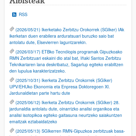
Albisteak
RSS
(2026/05/21) Ikerketako Zerbitzu Orokorrek (SGIker) IAk
ikerketan duen erabilera arduratsuari buruzko saio bat
antolatu dute, Elsevierren laguntzarekin.
(2026/03/17) ETBko Tecnólopis programak Gipuzkoako
RMN Zerbitzuari eskaini dio atal bat, Iñaki Santos Zerbitzu
Teknikariaren lana deskribatuz, Sagarlup egiteko erabiltzen
den lupulua karakterizatzeko.
(2025/10/31) Ikerketa Zerbitzu Orokorrek (SGIker)
UPV/EHUko Ekonomia eta Enpresa Doktoregoen XI.
Jardunaldietan parte hartu dute
(2025/06/12) Ikerketa Zerbitzu Orokorrek (SGIker) 28.
jardunaldia antolatu dute, oinarrizko analisi organikoa eta
analisi isotopikoa egiteko gaitasuna neurtzeko saiakuntzen
emaitzak eztabaidatzeko
(2025/05/13) SGIkerren RMN-Gipuzkoa zerbitzuak basa-