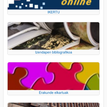
IKERTU
Izendapen bibliografikoa
Erakunde elkartuak