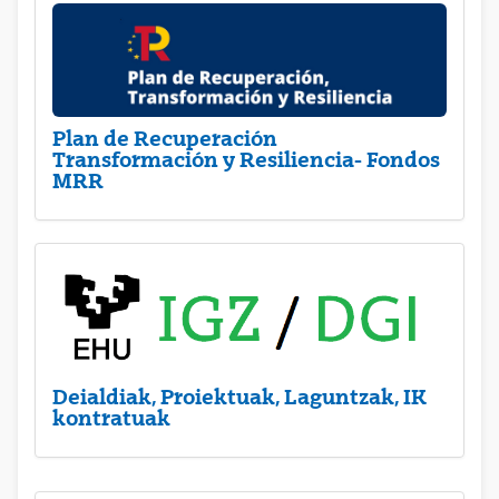
Plan de Recuperación
Transformación y Resiliencia- Fondos
MRR
Deialdiak, Proiektuak, Laguntzak, IK
kontratuak