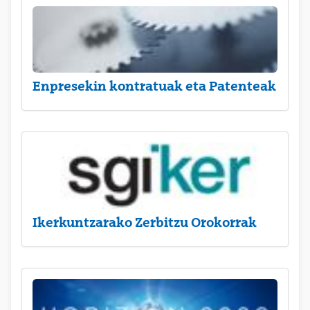
Enpresekin kontratuak eta Patenteak
Ikerkuntzarako Zerbitzu Orokorrak