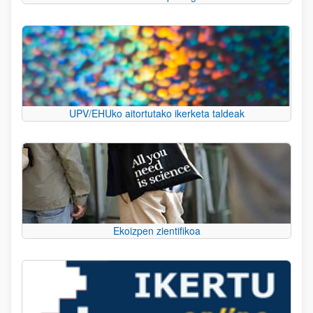
UPV/EHUko aitortutako ikerketa taldeak
Ekoizpen zientifikoa