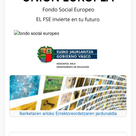
Ikerketaren arloko Errektoreordetzaren jardunaldia