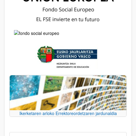
Ikerketaren arloko Errektoreordetzaren jardunaldia