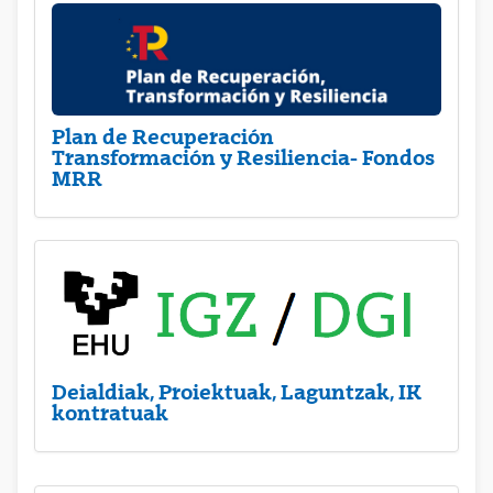
Plan de Recuperación
Transformación y Resiliencia- Fondos
MRR
Deialdiak, Proiektuak, Laguntzak, IK
kontratuak