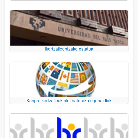
Ikertzaileentzako ostatua
Kanpo Ikertzaileek aldi baterako egonaldiak