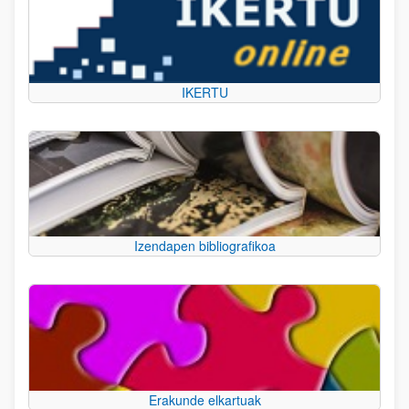
IKERTU
Izendapen bibliografikoa
Erakunde elkartuak