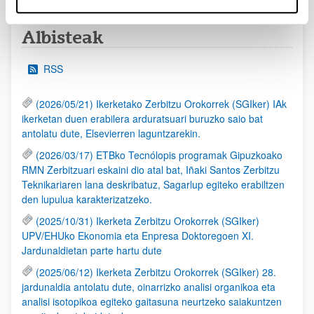
Albisteak
RSS
(2026/05/21) Ikerketako Zerbitzu Orokorrek (SGIker) IAk
ikerketan duen erabilera arduratsuari buruzko saio bat
antolatu dute, Elsevierren laguntzarekin.
(2026/03/17) ETBko Tecnólopis programak Gipuzkoako
RMN Zerbitzuari eskaini dio atal bat, Iñaki Santos Zerbitzu
Teknikariaren lana deskribatuz, Sagarlup egiteko erabiltzen
den lupulua karakterizatzeko.
(2025/10/31) Ikerketa Zerbitzu Orokorrek (SGIker)
UPV/EHUko Ekonomia eta Enpresa Doktoregoen XI.
Jardunaldietan parte hartu dute
(2025/06/12) Ikerketa Zerbitzu Orokorrek (SGIker) 28.
jardunaldia antolatu dute, oinarrizko analisi organikoa eta
analisi isotopikoa egiteko gaitasuna neurtzeko saiakuntzen