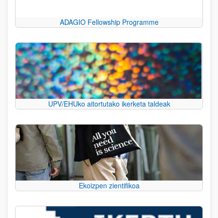
ADAGIO Fellowship Programme
UPV/EHUko aitortutako ikerketa taldeak
Ekoizpen zientifikoa