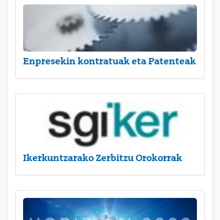
Enpresekin kontratuak eta Patenteak
Ikerkuntzarako Zerbitzu Orokorrak