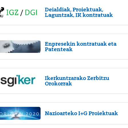
Deialdiak, Proiektuak,
Laguntzak, IK kontratuak
Enpresekin kontratuak eta
Patenteak
Ikerkuntzarako Zerbitzu
Orokorrak
Nazioarteko I+G Proiektuak