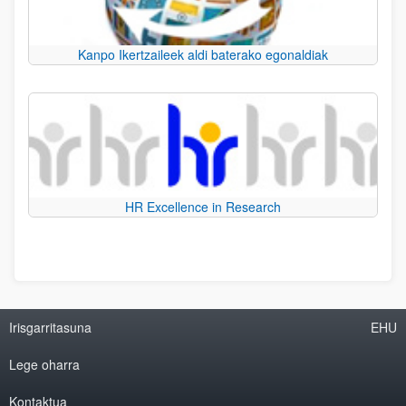
Kanpo Ikertzaileek aldi baterako egonaldiak
HR Excellence in Research
Irisgarritasuna
EHU
Lege oharra
Kontaktua