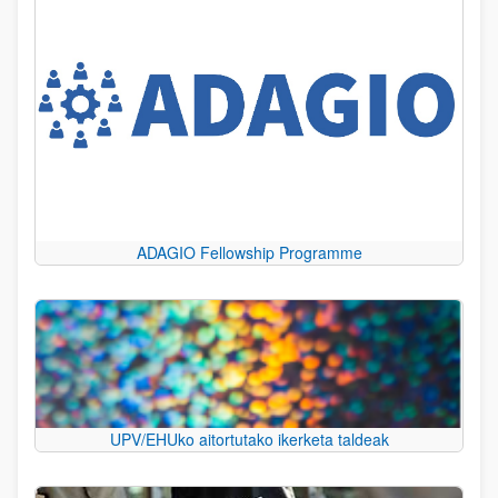
ADAGIO Fellowship Programme
UPV/EHUko aitortutako ikerketa taldeak