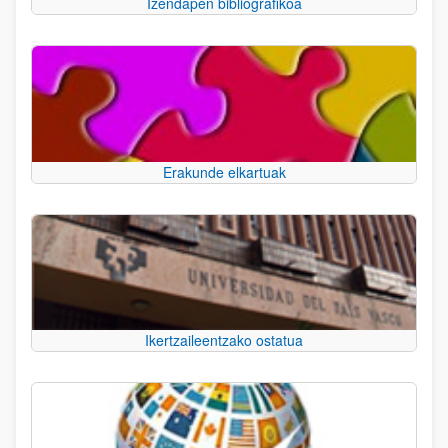
Izendapen bibliografikoa
Erakunde elkartuak
Ikertzaileentzako ostatua