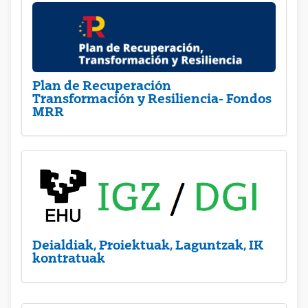
Plan de Recuperación
Transformación y Resiliencia- Fondos
MRR
Deialdiak, Proiektuak, Laguntzak, IK
kontratuak