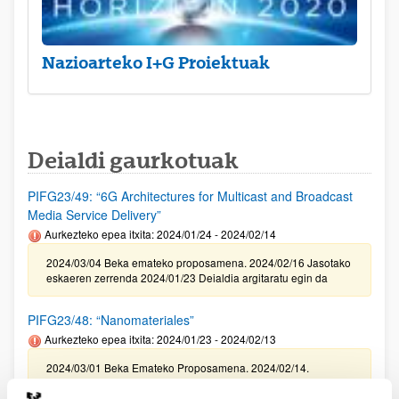
Nazioarteko I+G Proiektuak
Deialdi gaurkotuak
PIFG23/49: “6G Architectures for Multicast and Broadcast
Media Service Delivery”
Aurkezteko epea itxita: 2024/01/24 - 2024/02/14
2024/03/04 Beka emateko proposamena. 2024/02/16 Jasotako
eskaeren zerrenda 2024/01/23 Deialdia argitaratu egin da
PIFG23/48: “Nanomateriales”
Aurkezteko epea itxita: 2024/01/23 - 2024/02/13
2024/03/01 Beka Emateko Proposamena. 2024/02/14.
Balorazio fasera pasako diren jasotako eskaeren zerrenda .
2024/01/22 Deialdia argitaratu egin da