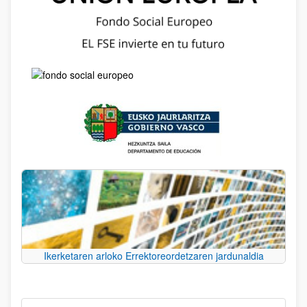
Ikerketaren arloko Errektoreordetzaren jardunaldia