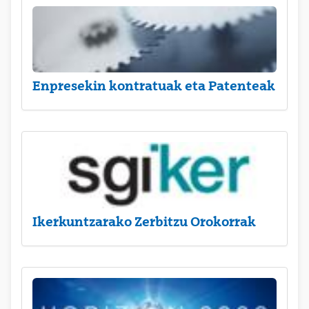
Enpresekin kontratuak eta Patenteak
Ikerkuntzarako Zerbitzu Orokorrak