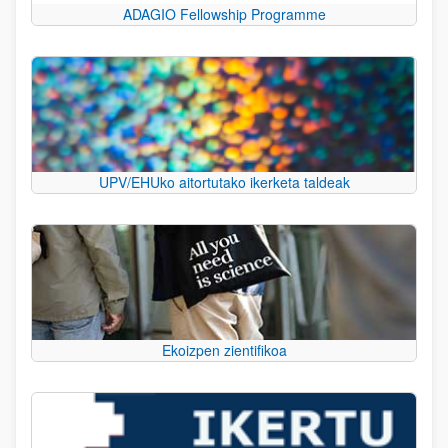
ADAGIO Fellowship Programme
UPV/EHUko aitortutako ikerketa taldeak
Ekoizpen zientifikoa