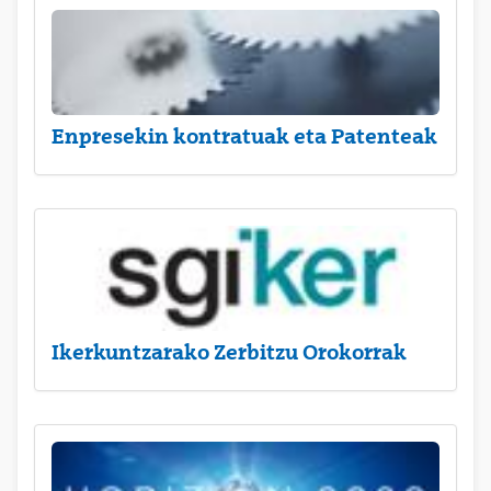
Enpresekin kontratuak eta Patenteak
Ikerkuntzarako Zerbitzu Orokorrak