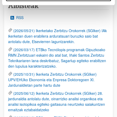
Albisteak
RSS
(2026/05/21) Ikerketako Zerbitzu Orokorrek (SGIker) IAk
ikerketan duen erabilera arduratsuari buruzko saio bat
antolatu dute, Elsevierren laguntzarekin.
(2026/03/17) ETBko Tecnólopis programak Gipuzkoako
RMN Zerbitzuari eskaini dio atal bat, Iñaki Santos Zerbitzu
Teknikariaren lana deskribatuz, Sagarlup egiteko erabiltzen
den lupulua karakterizatzeko.
(2025/10/31) Ikerketa Zerbitzu Orokorrek (SGIker)
UPV/EHUko Ekonomia eta Enpresa Doktoregoen XI.
Jardunaldietan parte hartu dute
(2025/06/12) Ikerketa Zerbitzu Orokorrek (SGIker) 28.
jardunaldia antolatu dute, oinarrizko analisi organikoa eta
analisi isotopikoa egiteko gaitasuna neurtzeko saiakuntzen
emaitzak eztabaidatzeko