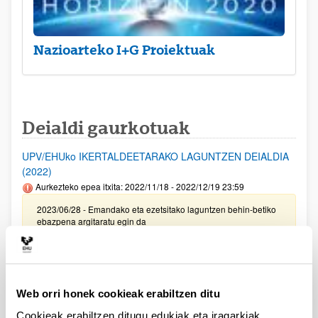
Nazioarteko I+G Proiektuak
Deialdi gaurkotuak
UPV/EHUko IKERTALDEETARAKO LAGUNTZEN DEIALDIA
(2022)
Aurkezteko epea itxita: 2022/11/18 - 2022/12/19 23:59
2023/06/28 - Emandako eta ezetsitako laguntzen behin-betiko
ebazpena argitaratu egin da
PIFG22/66: “ Interfaces de Habla Silenciosa”
Aurkezteko epea itxita: 2023/05/05 - 2023/05/25 23:59
Beka emateko proposamena argitaratu da.
Web orri honek cookieak erabiltzen ditu
Cookieak erabiltzen ditugu edukiak eta iragarkiak