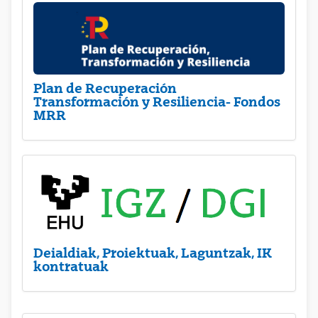
Plan de Recuperación
Transformación y Resiliencia- Fondos
MRR
Deialdiak, Proiektuak, Laguntzak, IK
kontratuak