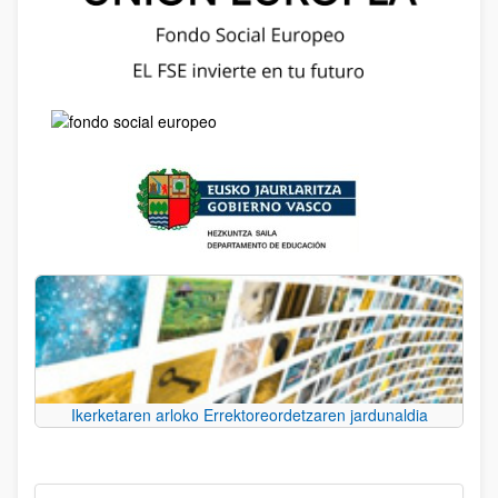
Ikerketaren arloko Errektoreordetzaren jardunaldia