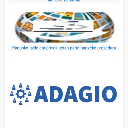
Kanpoko talde eta proiektuetan parte hartzeko prozedura