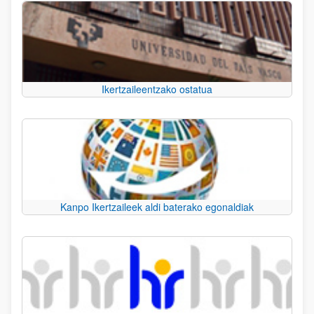
Ikertzaileentzako ostatua
Kanpo Ikertzaileek aldi baterako egonaldiak