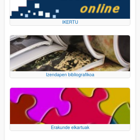
IKERTU
Izendapen bibliografikoa
Erakunde elkartuak