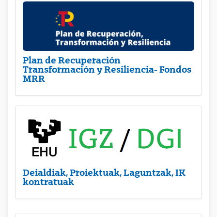
Plan de Recuperación
Transformación y Resiliencia- Fondos
MRR
Deialdiak, Proiektuak, Laguntzak, IK
kontratuak