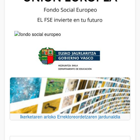
Ikerketaren arloko Errektoreordetzaren jardunaldia