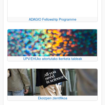
ADAGIO Fellowship Programme
UPV/EHUko aitortutako ikerketa taldeak
Ekoizpen zientifikoa