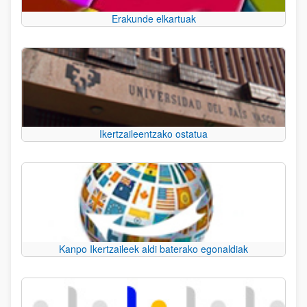
Erakunde elkartuak
Ikertzaileentzako ostatua
Kanpo Ikertzaileek aldi baterako egonaldiak