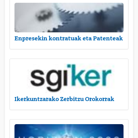
Enpresekin kontratuak eta Patenteak
Ikerkuntzarako Zerbitzu Orokorrak