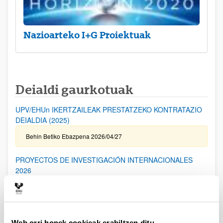
Nazioarteko I+G Proiektuak
Deialdi gaurkotuak
UPV/EHUn IKERTZAILEAK PRESTATZEKO KONTRATAZIO
DEIALDIA (2025)
Behin Betiko Ebazpena 2026/04/27
PROYECTOS DE INVESTIGACIÓN INTERNACIONALES
2026
Aurkezteko epea itxita: 2026/04/17 - 2026/05/19 14:00
I. ERANSKINA bidaltzeko epea: 2026/05/06 (barne) / Kanpoko
Proiektuetarako Baimena eskatzeko epea: 2024/05/14 (barne) /
Eskabideak ixteko eta bidaltzeko barne-epea: 2026/05/14
(barne)
Web orri honek cookieak erabiltzen ditu