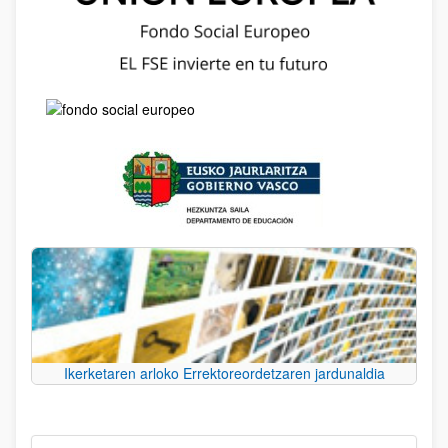
Ikerketaren arloko Errektoreordetzaren jardunaldia