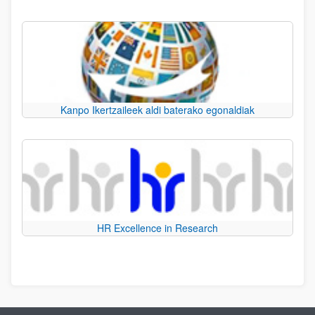
Kanpo Ikertzaileek aldi baterako egonaldiak
HR Excellence in Research