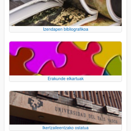
Izendapen bibliografikoa
Erakunde elkartuak
Ikertzaileentzako ostatua