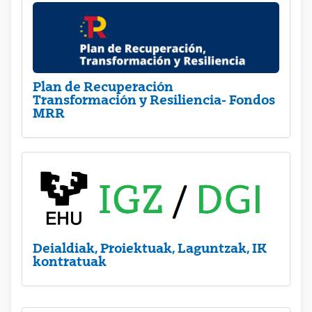
Plan de Recuperación
Transformación y Resiliencia- Fondos
MRR
Deialdiak, Proiektuak, Laguntzak, IK
kontratuak