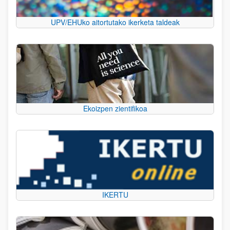
UPV/EHUko aitortutako ikerketa taldeak
Ekoizpen zientifikoa
IKERTU