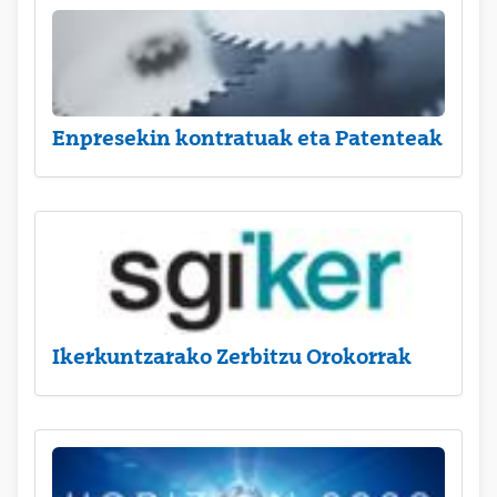
Enpresekin kontratuak eta Patenteak
Ikerkuntzarako Zerbitzu Orokorrak