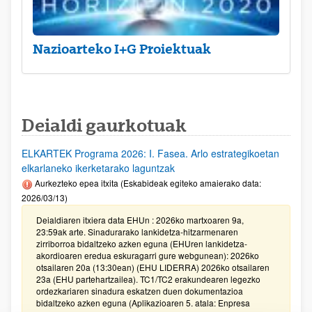
Nazioarteko I+G Proiektuak
Deialdi gaurkotuak
ELKARTEK Programa 2026: I. Fasea. Arlo estrategikoetan
elkarlaneko ikerketarako laguntzak
Aurkezteko epea itxita (Eskabideak egiteko amaierako data:
2026/03/13)
Deialdiaren itxiera data EHUn : 2026ko martxoaren 9a,
23:59ak arte. Sinadurarako lankidetza-hitzarmenaren
zirriborroa bidaltzeko azken eguna (EHUren lankidetza-
akordioaren eredua eskuragarri gure webgunean): 2026ko
otsailaren 20a (13:30ean) (EHU LIDERRA) 2026ko otsailaren
23a (EHU partehartzailea). TC1/TC2 erakundearen legezko
ordezkariaren sinadura eskatzen duen dokumentazioa
bidaltzeko azken eguna (Aplikazioaren 5. atala: Enpresa