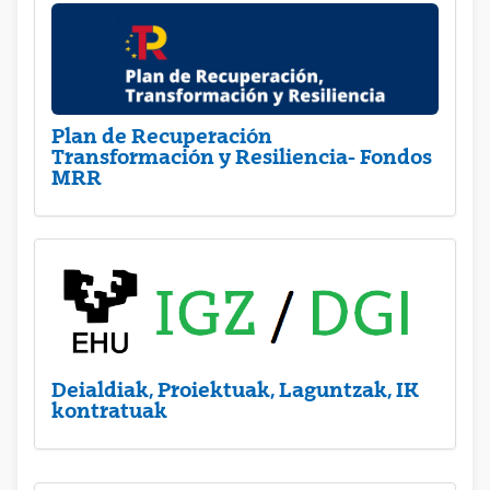
Plan de Recuperación
Transformación y Resiliencia- Fondos
MRR
Deialdiak, Proiektuak, Laguntzak, IK
kontratuak