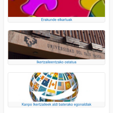
Erakunde elkartuak
Ikertzaileentzako ostatua
Kanpo Ikertzaileek aldi baterako egonaldiak