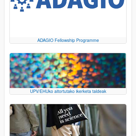
ADAGIO Fellowship Programme
UPV/EHUko aitortutako ikerketa taldeak