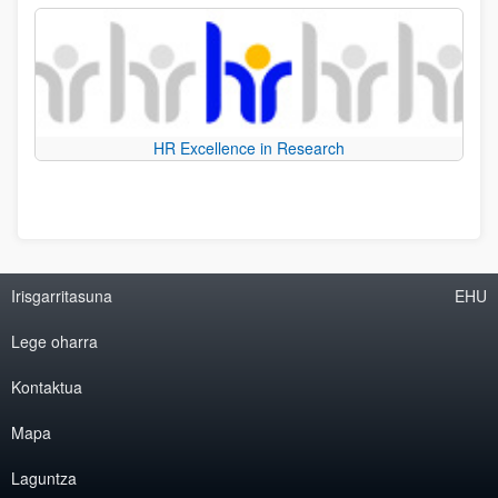
HR Excellence in Research
Irisgarritasuna
EHU
Lege oharra
Kontaktua
Mapa
Laguntza