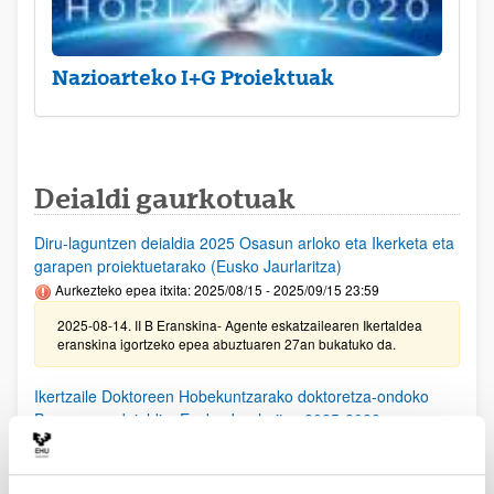
Nazioarteko I+G Proiektuak
Deialdi gaurkotuak
Diru-laguntzen deialdia 2025 Osasun arloko eta Ikerketa eta
garapen proiektuetarako (Eusko Jaurlaritza)
Aurkezteko epea itxita: 2025/08/15 - 2025/09/15 23:59
2025-08-14. II B Eranskina- Agente eskatzailearen Ikertaldea
eranskina igortzeko epea abuztuaren 27an bukatuko da.
Ikertzaile Doktoreen Hobekuntzarako doktoretza-ondoko
Programen deialdia, Eusko Jaurlaritza 2025-2028
Aurkezteko epea itxita: 2025/08/11 - 2025/09/15 23:59
25/08/25. EHUko konpromiso agiria lortzeko epea 2025/09/10