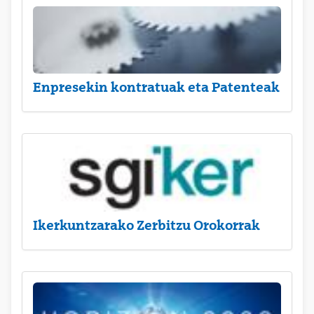
Enpresekin kontratuak eta Patenteak
Ikerkuntzarako Zerbitzu Orokorrak