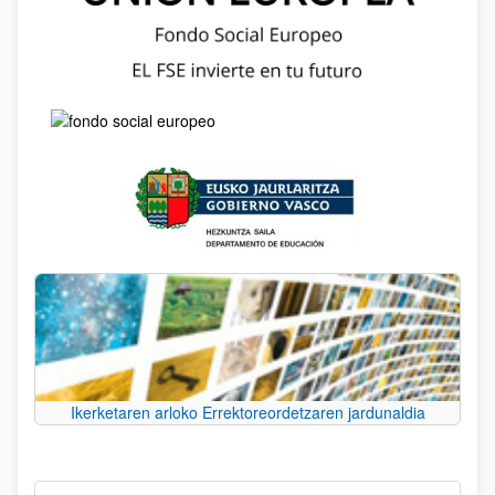
Ikerketaren arloko Errektoreordetzaren jardunaldia