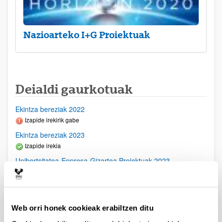
Nazioarteko I+G Proiektuak
Deialdi gaurkotuak
Ekintza bereziak 2022
Izapide irekirik gabe
Ekintza bereziak 2023
Izapide irekia
Unibertsitatea-Enpresa-Gizartea Proiektuak 2023
Aurkezteko epea itxita: 2023/03/23 - 2023/04/21
2023/11/16- Behin betiko ebazpena argitaratu egin da-
2023/09/28- Bigarren Akats Zuzenketa argitaratu egin da.
2023/09/22 Emandako eta ukatutako Behin Behineko
Web orri honek cookieak erabiltzen ditu
Ebazpena argitaratu egin da2023/07/14 Ebaluaziorako
onartutako eskabideen behin betiko zerrenda argitaratu da.