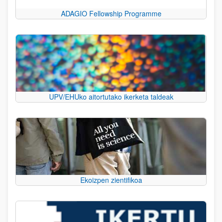
ADAGIO Fellowship Programme
UPV/EHUko aitortutako ikerketa taldeak
Ekoizpen zientifikoa