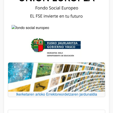
Ikerketaren arloko Errektoreordetzaren jardunaldia