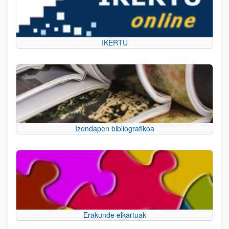
IKERTU
Izendapen bibliografikoa
Erakunde elkartuak