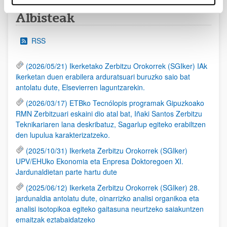
Albisteak
RSS
(2026/05/21) Ikerketako Zerbitzu Orokorrek (SGIker) IAk
ikerketan duen erabilera arduratsuari buruzko saio bat
antolatu dute, Elsevierren laguntzarekin.
(2026/03/17) ETBko Tecnólopis programak Gipuzkoako
RMN Zerbitzuari eskaini dio atal bat, Iñaki Santos Zerbitzu
Teknikariaren lana deskribatuz, Sagarlup egiteko erabiltzen
den lupulua karakterizatzeko.
(2025/10/31) Ikerketa Zerbitzu Orokorrek (SGIker)
UPV/EHUko Ekonomia eta Enpresa Doktoregoen XI.
Jardunaldietan parte hartu dute
(2025/06/12) Ikerketa Zerbitzu Orokorrek (SGIker) 28.
jardunaldia antolatu dute, oinarrizko analisi organikoa eta
analisi isotopikoa egiteko gaitasuna neurtzeko saiakuntzen
emaitzak eztabaidatzeko