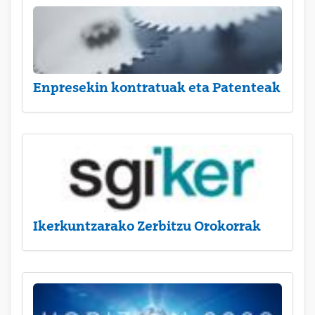
Enpresekin kontratuak eta Patenteak
Ikerkuntzarako Zerbitzu Orokorrak