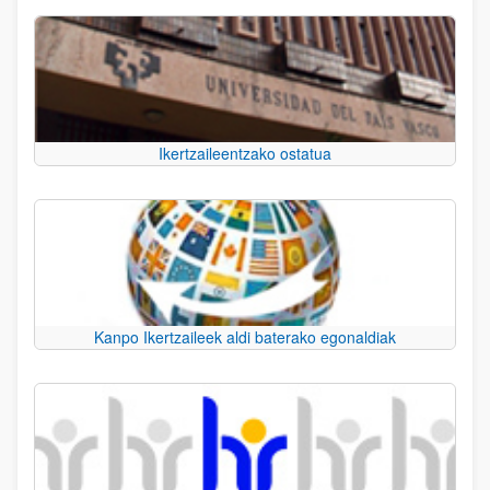
Ikertzaileentzako ostatua
Kanpo Ikertzaileek aldi baterako egonaldiak