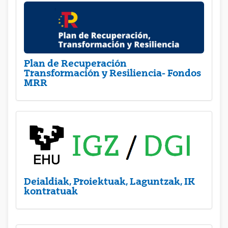
Plan de Recuperación
Transformación y Resiliencia- Fondos
MRR
Deialdiak, Proiektuak, Laguntzak, IK
kontratuak