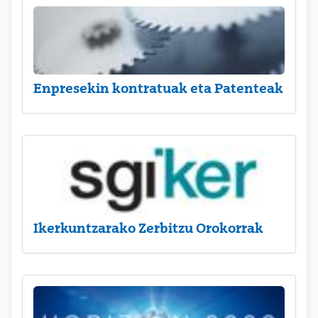
Enpresekin kontratuak eta Patenteak
Ikerkuntzarako Zerbitzu Orokorrak