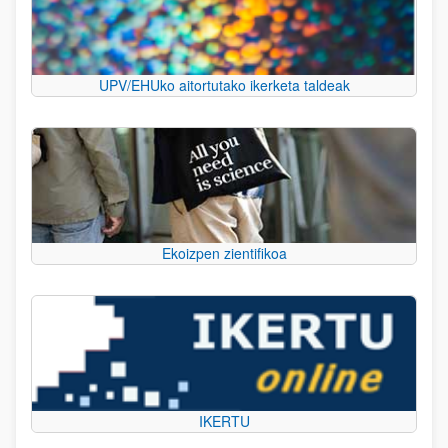
UPV/EHUko aitortutako ikerketa taldeak
Ekoizpen zientifikoa
IKERTU