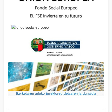
Ikerketaren arloko Errektoreordetzaren jardunaldia