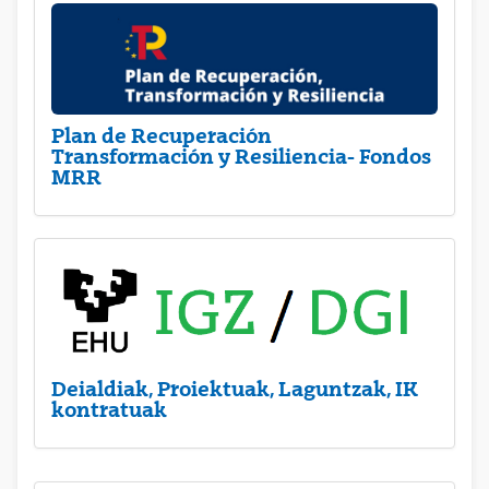
Plan de Recuperación
Transformación y Resiliencia- Fondos
MRR
Deialdiak, Proiektuak, Laguntzak, IK
kontratuak