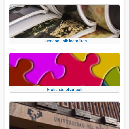
Izendapen bibliografikoa
Erakunde elkartuak