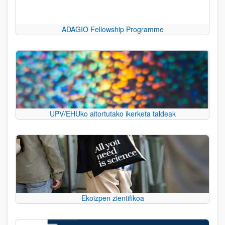
ADAGIO Fellowship Programme
UPV/EHUko aitortutako ikerketa taldeak
Ekoizpen zientifikoa