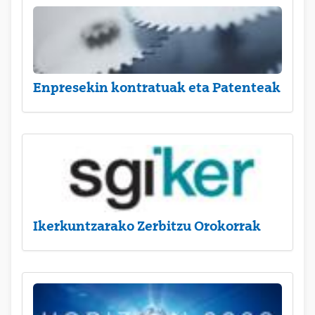
Enpresekin kontratuak eta Patenteak
Ikerkuntzarako Zerbitzu Orokorrak