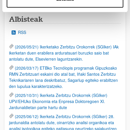
Albisteak
RSS
(2026/05/21) Ikerketako Zerbitzu Orokorrek (SGIker) IAk
ikerketan duen erabilera arduratsuari buruzko saio bat
antolatu dute, Elsevierren laguntzarekin.
(2026/03/17) ETBko Tecnólopis programak Gipuzkoako
RMN Zerbitzuari eskaini dio atal bat, Iñaki Santos Zerbitzu
Teknikariaren lana deskribatuz, Sagarlup egiteko erabiltzen
den lupulua karakterizatzeko.
(2025/10/31) Ikerketa Zerbitzu Orokorrek (SGIker)
UPV/EHUko Ekonomia eta Enpresa Doktoregoen XI.
Jardunaldietan parte hartu dute
(2025/06/12) Ikerketa Zerbitzu Orokorrek (SGIker) 28.
jardunaldia antolatu dute, oinarrizko analisi organikoa eta
analisi isotopikoa egiteko gaitasuna neurtzeko saiakuntzen