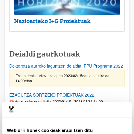
Nazioarteko I+G Proiektuak
Deialdi gaurkotuak
Doktoretza aurreko laguntzen deialdia: FPU Programa 2022
Eskabideak aurkezteko epea 2023/02/15ean amaituko da,
14:00etan
EZAGUTZA SORTZEKO PROIEKTUAK 2022
Aurkezteko epea itxita: 2023/01/10 - 2023/01/31 14:00
Eskaerak aurkezteko epea urtarrilaren 31an amaituko da,
14:00etan. 2023/01/10ean, LABURPENA ETA PROZEDURA
dokumentua argitaratu zen berriro, II. ERANSKINEKO 6. oharra
aldatu delarik. 2023/01/13an LABURPENA ETA PROZEDURA
Web orri honek cookieak erabiltzen ditu
dokumentua argitaratu zen berriro, 2. puntua aldatu ondoren,