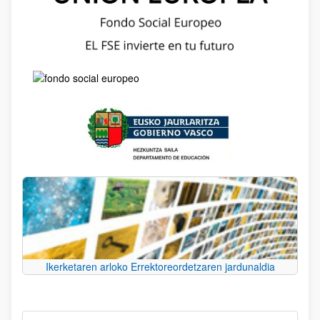
Ikerketaren arloko Errektoreordetzaren jardunaldia