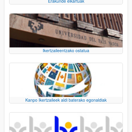
Erakunde elkartuak
Ikertzaileentzako ostatua
Kanpo Ikertzaileek aldi baterako egonaldiak