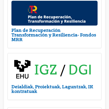
Plan de Recuperación
Transformación y Resiliencia- Fondos
MRR
Deialdiak, Proiektuak, Laguntzak, IK
kontratuak