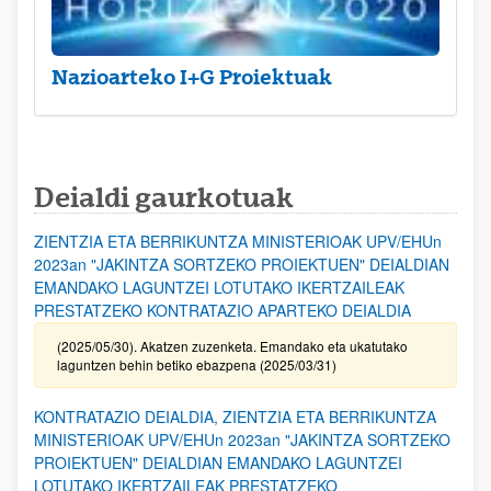
Nazioarteko I+G Proiektuak
Deialdi gaurkotuak
ZIENTZIA ETA BERRIKUNTZA MINISTERIOAK UPV/EHUn
2023an "JAKINTZA SORTZEKO PROIEKTUEN" DEIALDIAN
EMANDAKO LAGUNTZEI LOTUTAKO IKERTZAILEAK
PRESTATZEKO KONTRATAZIO APARTEKO DEIALDIA
(2025/05/30). Akatzen zuzenketa. Emandako eta ukatutako
laguntzen behin betiko ebazpena (2025/03/31)
KONTRATAZIO DEIALDIA, ZIENTZIA ETA BERRIKUNTZA
MINISTERIOAK UPV/EHUn 2023an "JAKINTZA SORTZEKO
PROIEKTUEN" DEIALDIAN EMANDAKO LAGUNTZEI
LOTUTAKO IKERTZAILEAK PRESTATZEKO