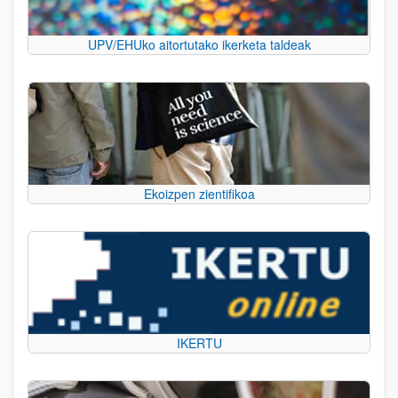
UPV/EHUko aitortutako ikerketa taldeak
Ekoizpen zientifikoa
IKERTU