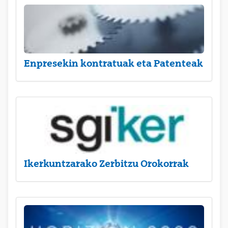
Enpresekin kontratuak eta Patenteak
Ikerkuntzarako Zerbitzu Orokorrak