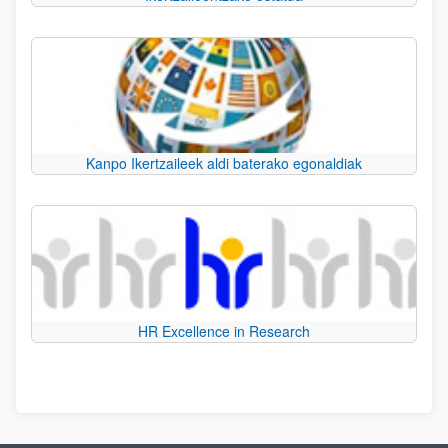
Kanpo Ikertzaileek aldi baterako egonaldiak
HR Excellence in Research