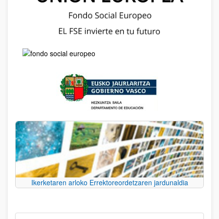
Ikerketaren arloko Errektoreordetzaren jardunaldia