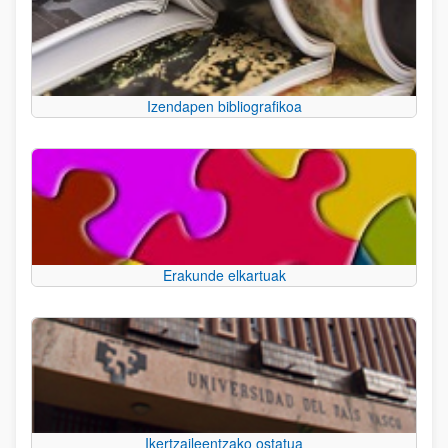
Izendapen bibliografikoa
Erakunde elkartuak
Ikertzaileentzako ostatua