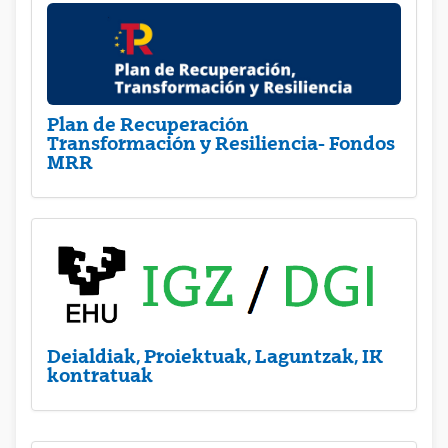
Plan de Recuperación
Transformación y Resiliencia- Fondos
MRR
Deialdiak, Proiektuak, Laguntzak, IK
kontratuak