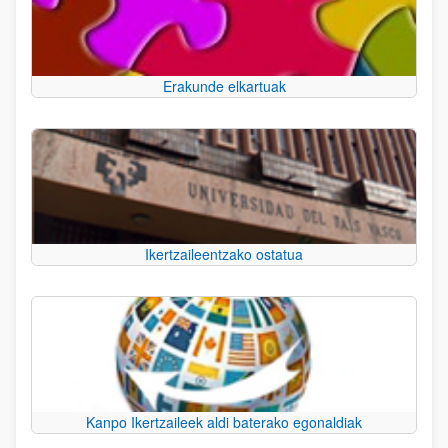
Erakunde elkartuak
Ikertzaileentzako ostatua
Kanpo Ikertzaileek aldi baterako egonaldiak