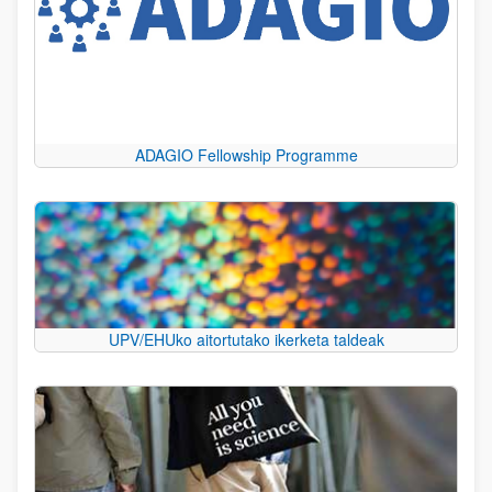
ADAGIO Fellowship Programme
UPV/EHUko aitortutako ikerketa taldeak