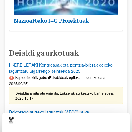
Nazioarteko I+G Proiektuak
Deialdi gaurkotuak
[IKERBILERAK] Kongresuak eta zientzia-bilerak egiteko
laguntzak. Bigarrengo seihilekoa 2025
Izapide irekirik gabe (Eskabideak egiteko hasierako data:
2025/09/25)
Deialdia argitaratu egin da. Eskaerak aurkezteko barne epea:
2025/10/17
Doktorego aurreko laguntzak (AECC) 2026
Aurkezteko epea itxita (Eskabideak egiteko amaierako data:
2025/10/09 15:00)