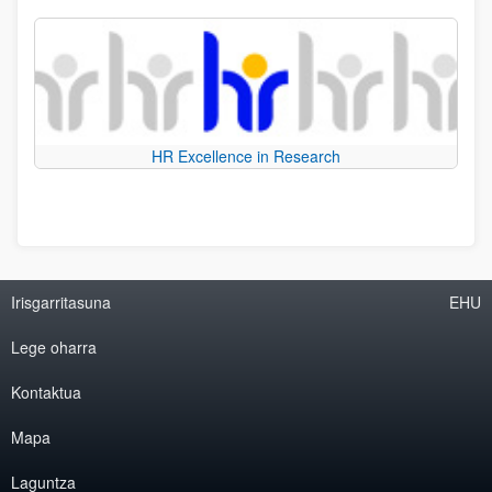
HR Excellence in Research
Irisgarritasuna
EHU
Lege oharra
Kontaktua
Mapa
Laguntza