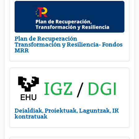
Plan de Recuperación
Transformación y Resiliencia- Fondos
MRR
Deialdiak, Proiektuak, Laguntzak, IK
kontratuak