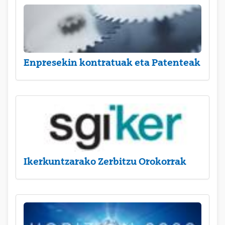
Enpresekin kontratuak eta Patenteak
Ikerkuntzarako Zerbitzu Orokorrak