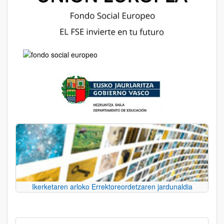
Ikerketaren arloko Errektoreordetzaren jardunaldia