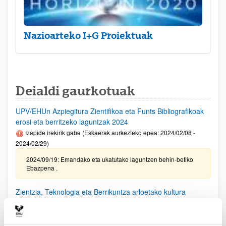
Nazioarteko I+G Proiektuak
Deialdi gaurkotuak
UPV/EHUn Azpiegitura Zientifikoa eta Funts Bibliografikoak
erosi eta berritzeko laguntzak 2024
Izapide irekirik gabe (Eskaerak aurkezteko epea: 2024/02/08 -
2024/02/29)
2024/09/19: Emandako eta ukatutako laguntzen behin-betiko
Ebazpena .
Zientzia, Teknologia eta Berrikuntza arloetako kultura
sustatzeko laguntzen deialdia (FECYT) 2024
Aurkezteko epea itxita: 2024/09/11 - 2024/10/18 13:00