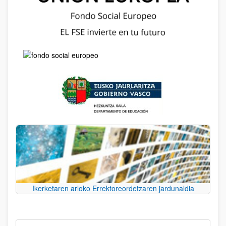
Ikerketaren arloko Errektoreordetzaren jardunaldia