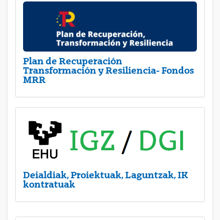
Plan de Recuperación
Transformación y Resiliencia- Fondos
MRR
Deialdiak, Proiektuak, Laguntzak, IK
kontratuak