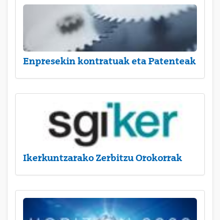
Enpresekin kontratuak eta Patenteak
Ikerkuntzarako Zerbitzu Orokorrak