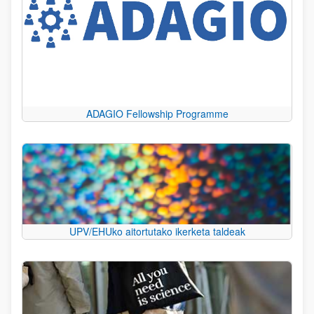
ADAGIO Fellowship Programme
UPV/EHUko aitortutako ikerketa taldeak