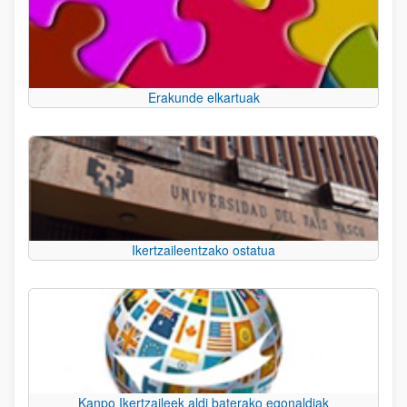
Erakunde elkartuak
Ikertzaileentzako ostatua
Kanpo Ikertzaileek aldi baterako egonaldiak