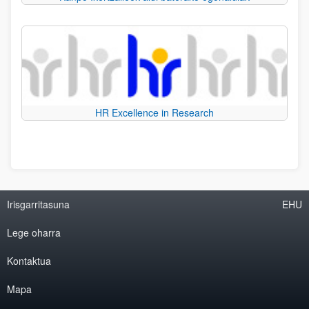
HR Excellence in Research
Irisgarritasuna
EHU
Lege oharra
Kontaktua
Mapa