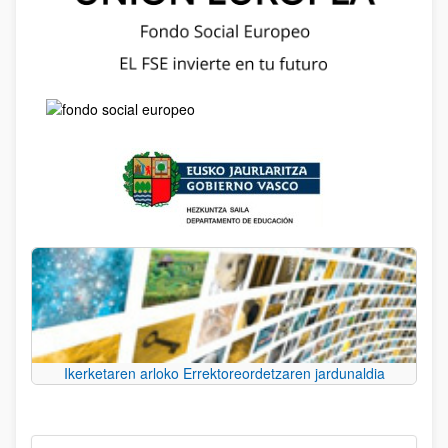
Ikerketaren arloko Errektoreordetzaren jardunaldia