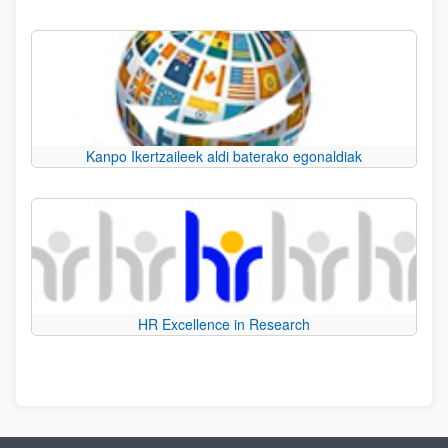
Kanpo Ikertzaileek aldi baterako egonaldiak
HR Excellence in Research