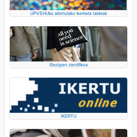
UPV/EHUko aitortutako ikerketa taldeak
Ekoizpen zientifikoa
IKERTU