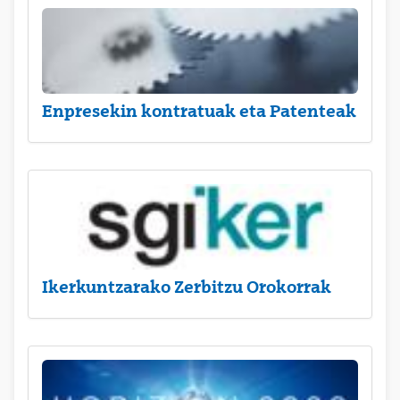
Enpresekin kontratuak eta Patenteak
Ikerkuntzarako Zerbitzu Orokorrak