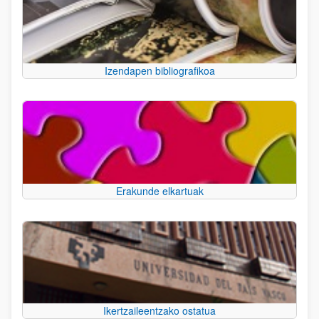
Izendapen bibliografikoa
Erakunde elkartuak
Ikertzaileentzako ostatua