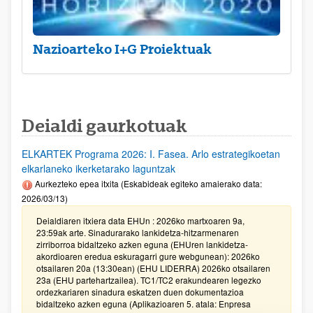
Nazioarteko I+G Proiektuak
Deialdi gaurkotuak
ELKARTEK Programa 2026: I. Fasea. Arlo estrategikoetan
elkarlaneko ikerketarako laguntzak
Aurkezteko epea itxita (Eskabideak egiteko amaierako data:
2026/03/13)
Deialdiaren itxiera data EHUn : 2026ko martxoaren 9a,
23:59ak arte. Sinadurarako lankidetza-hitzarmenaren
zirriborroa bidaltzeko azken eguna (EHUren lankidetza-
akordioaren eredua eskuragarri gure webgunean): 2026ko
otsailaren 20a (13:30ean) (EHU LIDERRA) 2026ko otsailaren
23a (EHU partehartzailea). TC1/TC2 erakundearen legezko
ordezkariaren sinadura eskatzen duen dokumentazioa
bidaltzeko azken eguna (Aplikazioaren 5. atala: Enpresa