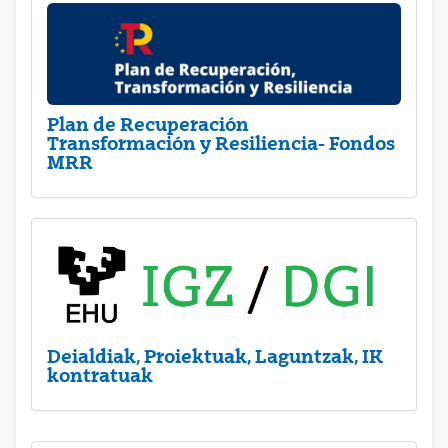
Plan de Recuperación
Transformación y Resiliencia- Fondos
MRR
Deialdiak, Proiektuak, Laguntzak, IK
kontratuak