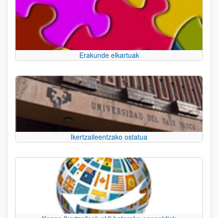
Erakunde elkartuak
Ikertzaileentzako ostatua