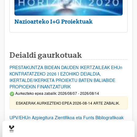
Nazioarteko I+G Proiektuak
Deialdi gaurkotuak
PRESTAKUNTZA BIDEAN DAUDEN IKERTZAILEAK EHUn
KONTRATATZEKO 2026 I EZOHIKO DEIALDIA,
IKERTALDE/IKERKETA PROIEKTU BATEN BALIABIDE
PROPIOEKIN FINANTZATURIK
Aurkezteko epea zabalik: 2026/08/07 - 2026/08/14
ESKAERAK AURKEZTEKO EPEA 2026-08-14 ARTE ZABALIK.
UPV/EHUn Azpiegitura Zientifikoa eta Funts Bibliografikoak
erosi eta berritzeko laguntzak 2026
Izapide irekia