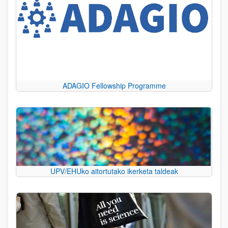
ADAGIO Fellowship Programme
UPV/EHUko aitortutako ikerketa taldeak