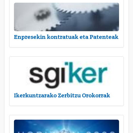
Enpresekin kontratuak eta Patenteak
Ikerkuntzarako Zerbitzu Orokorrak