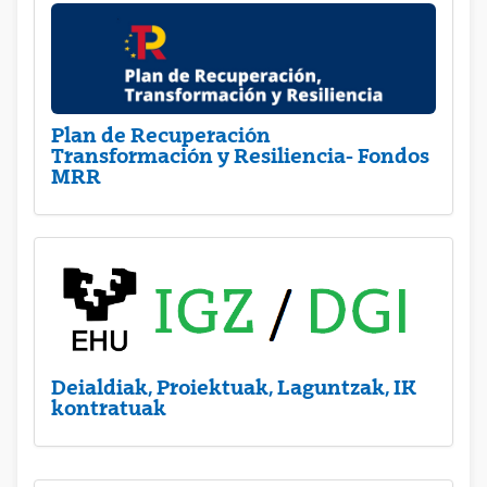
Plan de Recuperación
Transformación y Resiliencia- Fondos
MRR
Deialdiak, Proiektuak, Laguntzak, IK
kontratuak