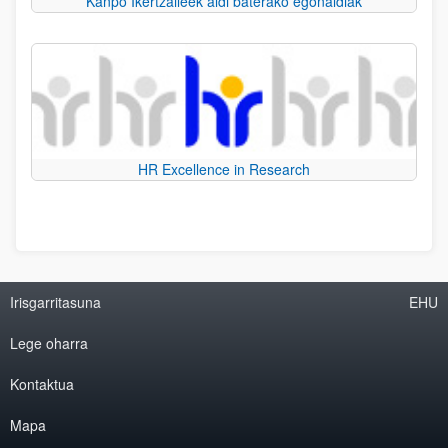
Kanpo Ikertzaileek aldi baterako egonaldiak
HR Excellence in Research
Irisgarritasuna
EHU
Lege oharra
Kontaktua
Mapa