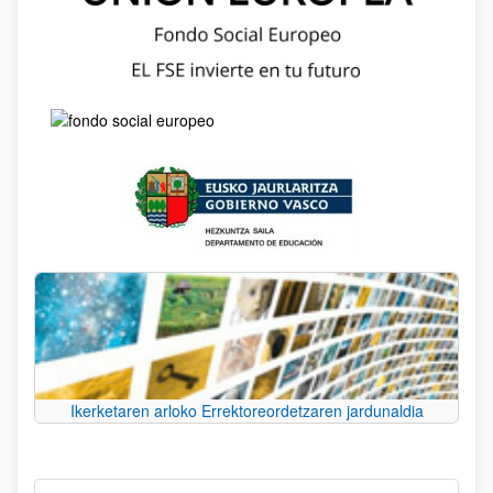
Ikerketaren arloko Errektoreordetzaren jardunaldia