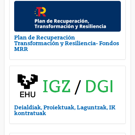
Plan de Recuperación
Transformación y Resiliencia- Fondos
MRR
Deialdiak, Proiektuak, Laguntzak, IK
kontratuak