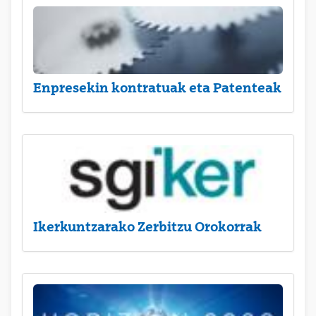
Enpresekin kontratuak eta Patenteak
Ikerkuntzarako Zerbitzu Orokorrak