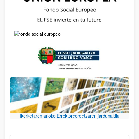
Ikerketaren arloko Errektoreordetzaren jardunaldia