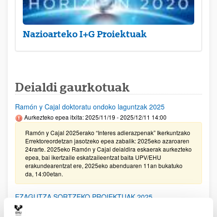
Nazioarteko I+G Proiektuak
Deialdi gaurkotuak
Ramón y Cajal doktoratu ondoko laguntzak 2025
Aurkezteko epea itxita: 2025/11/19 - 2025/12/11 14:00
Ramón y Cajal 2025erako “Interes adierazpenak” Ikerkuntzako
Errektoreordetzan jasotzeko epea zabalik: 2025eko azaroaren
24rarte. 2025eko Ramón y Cajal deialdira eskaerak aurkezteko
epea, bai ikertzaile eskatzaileentzat baita UPV/EHU
erakundearentzat ere, 2025eko abenduaren 11an bukatuko
da, 14:00etan.
EZAGUTZA SORTZEKO PROIEKTUAK 2025
Aurkezteko epea itxita: 2025/11/20 - 2025/12/16 14:00