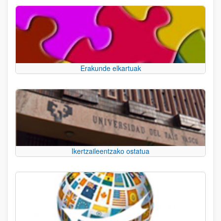
Erakunde elkartuak
Ikertzaileentzako ostatua