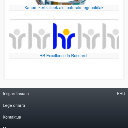
Kanpo Ikertzaileek aldi baterako egonaldiak
HR Excellence in Research
Irisgarritasuna
EHU
Lege oharra
Kontaktua