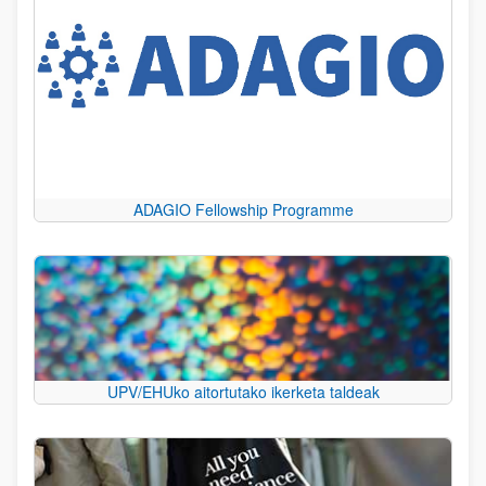
ADAGIO Fellowship Programme
UPV/EHUko aitortutako ikerketa taldeak