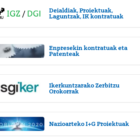
Deialdiak, Proiektuak,
Laguntzak, IK kontratuak
Enpresekin kontratuak eta
Patenteak
Ikerkuntzarako Zerbitzu
Orokorrak
Nazioarteko I+G Proiektuak