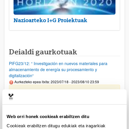
Nazioarteko I+G Proiektuak
Deialdi gaurkotuak
PIFG23/12: “ Investigación en nuevos materiales para
almacenamiento de energía su procesamiento y
digitalización“
Aurkezteko epea itxita: 2023/07/18 - 2023/08/10 23:59
Beka emateko proposamena argitaratu da(2023/09/12)
PIFG23/14: “ Hizkuntzaren Prozesamentua“
Aurkezteko epea itxita: 2023/07/20 - 2023/08/14 23:59
Web orri honek cookieak erabiltzen ditu
Beka emateko proposamena argitaratu da(2023/09/12)
Cookieak erabiltzen ditugu edukiak eta iragarkiak