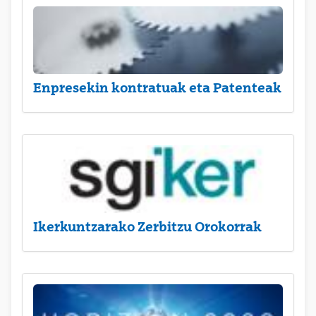
Enpresekin kontratuak eta Patenteak
Ikerkuntzarako Zerbitzu Orokorrak