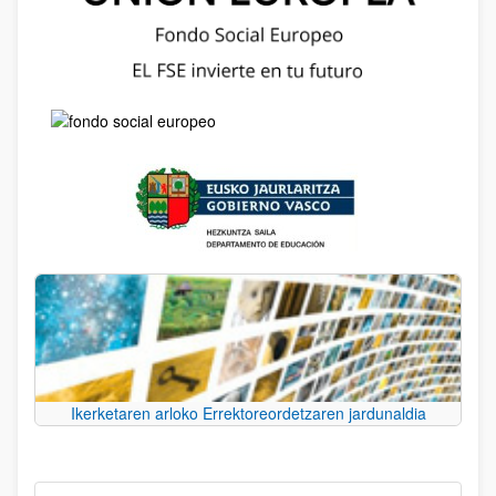
Ikerketaren arloko Errektoreordetzaren jardunaldia