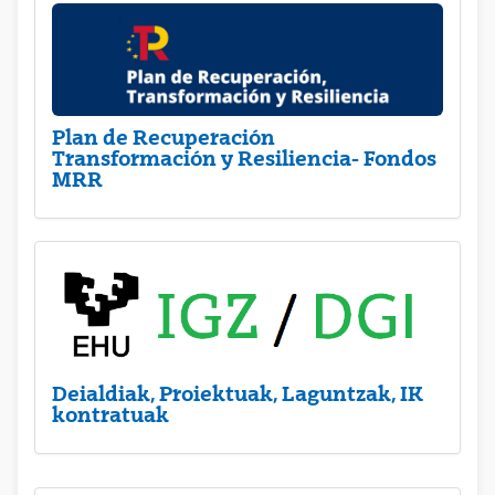
Plan de Recuperación
Transformación y Resiliencia- Fondos
MRR
Deialdiak, Proiektuak, Laguntzak, IK
kontratuak