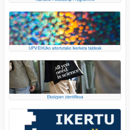
UPV/EHUko aitortutako ikerketa taldeak
Ekoizpen zientifikoa