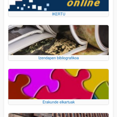
IKERTU
Izendapen bibliografikoa
Erakunde elkartuak