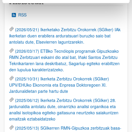
Albisteak
RSS
(2026/05/21) Ikerketako Zerbitzu Orokorrek (SGIker) IAk
ikerketan duen erabilera arduratsuari buruzko saio bat
antolatu dute, Elsevierren laguntzarekin.
(2026/03/17) ETBko Tecnólopis programak Gipuzkoako
RMN Zerbitzuari eskaini dio atal bat, Iñaki Santos Zerbitzu
Teknikariaren lana deskribatuz, Sagarlup egiteko erabiltzen
den lupulua karakterizatzeko.
(2025/10/31) Ikerketa Zerbitzu Orokorrek (SGIker)
UPV/EHUko Ekonomia eta Enpresa Doktoregoen XI.
Jardunaldietan parte hartu dute
(2025/06/12) Ikerketa Zerbitzu Orokorrek (SGIker) 28.
jardunaldia antolatu dute, oinarrizko analisi organikoa eta
analisi isotopikoa egiteko gaitasuna neurtzeko saiakuntzen
emaitzak eztabaidatzeko
(2025/05/13) SGIkerren RMN-Gipuzkoa zerbitzuak basa-