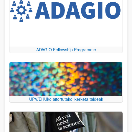
ADAGIO Fellowship Programme
UPV/EHUko aitortutako ikerketa taldeak