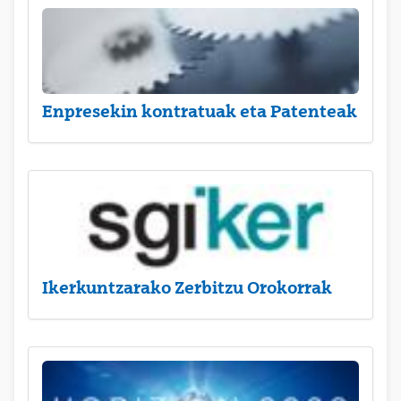
Enpresekin kontratuak eta Patenteak
Ikerkuntzarako Zerbitzu Orokorrak