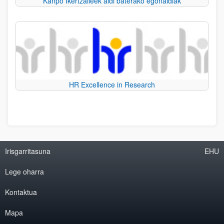
Kanpo Ikertzaileek aldi baterako egonaldiak
HR Excellence in Research
Irisgarritasuna
EHU
Lege oharra
Kontaktua
Mapa