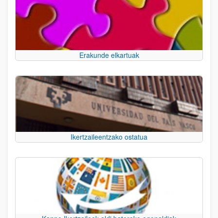
Erakunde elkartuak
Ikertzaileentzako ostatua