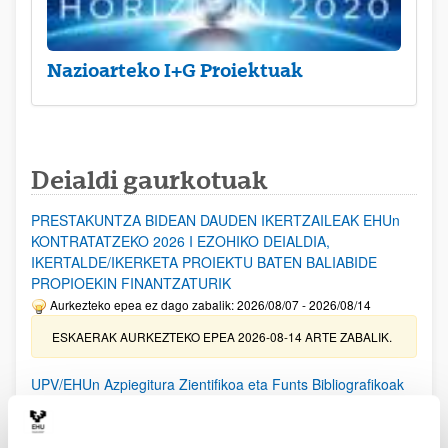
Nazioarteko I+G Proiektuak
Deialdi gaurkotuak
PRESTAKUNTZA BIDEAN DAUDEN IKERTZAILEAK EHUn
KONTRATATZEKO 2026 I EZOHIKO DEIALDIA,
IKERTALDE/IKERKETA PROIEKTU BATEN BALIABIDE
PROPIOEKIN FINANTZATURIK
Aurkezteko epea ez dago zabalik: 2026/08/07 - 2026/08/14
ESKAERAK AURKEZTEKO EPEA 2026-08-14 ARTE ZABALIK.
UPV/EHUn Azpiegitura Zientifikoa eta Funts Bibliografikoak
erosi eta berritzeko laguntzak 2026
Izapide irekia