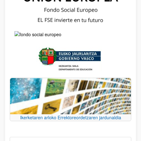
Ikerketaren arloko Errektoreordetzaren jardunaldia