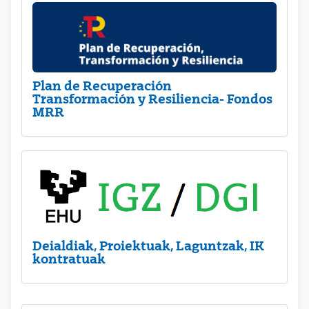
Plan de Recuperación
Transformación y Resiliencia- Fondos
MRR
Deialdiak, Proiektuak, Laguntzak, IK
kontratuak