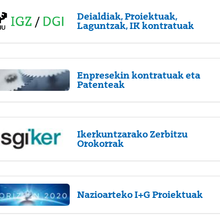
Deialdiak, Proiektuak,
Laguntzak, IK kontratuak
Enpresekin kontratuak eta
Patenteak
Ikerkuntzarako Zerbitzu
Orokorrak
Nazioarteko I+G Proiektuak