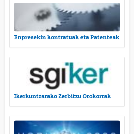
Enpresekin kontratuak eta Patenteak
Ikerkuntzarako Zerbitzu Orokorrak