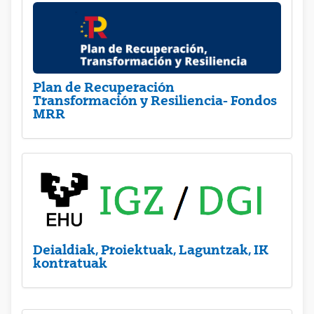
Plan de Recuperación
Transformación y Resiliencia- Fondos
MRR
Deialdiak, Proiektuak, Laguntzak, IK
kontratuak