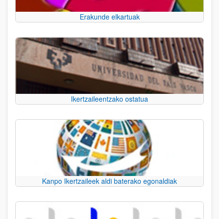
Erakunde elkartuak
Ikertzaileentzako ostatua
Kanpo Ikertzaileek aldi baterako egonaldiak