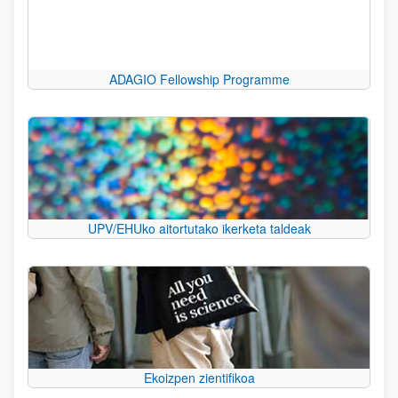
ADAGIO Fellowship Programme
UPV/EHUko aitortutako ikerketa taldeak
Ekoizpen zientifikoa