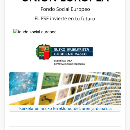
Ikerketaren arloko Errektoreordetzaren jardunaldia