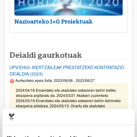
Nazioarteko I+G Proiektuak
Deialdi gaurkotuak
UPV/EHUn IKERTZAILEAK PRESTATZEKO KONTRATAZIO
DEIALDIA (2023)
Aurkezteko epea itxita: 2023/06/06 - 2023/06/27
2024/04/18 Emandako eta ukatutako eskareren behin betiko
ebazpena argitaratu da. 2024/03/21 Akatsen zuzenketa.
2024/03/19 Emandako eta ukatutako eskaeren behin-behineko
ebazpena aldatzea. 2024/03/13. Onartu eta ukatutako
eskaeren behin-behineko ebazpena. 2023/15/12. Balorazio
Fasera pasako diren eskaeren behin betiko zerrenda
zuzenduta. I Fasea. 2023/11/29. Balorazio Fasera pasako diren
eskaeren behin betiko zerrenda. I Fasea. Modalitate I, II III, eta
IV.