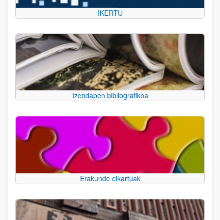
IKERTU
Izendapen bibliografikoa
Erakunde elkartuak