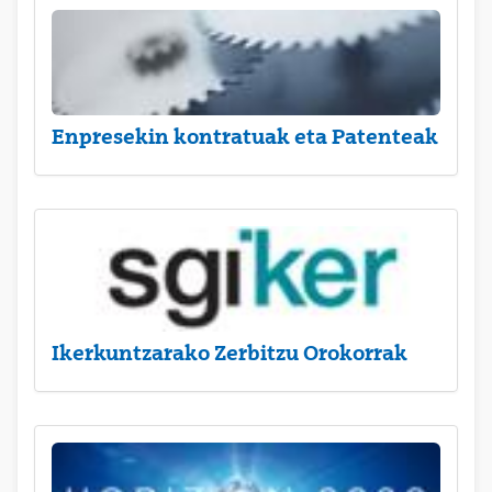
Enpresekin kontratuak eta Patenteak
Ikerkuntzarako Zerbitzu Orokorrak