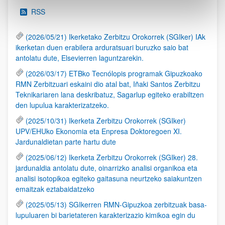
RSS
(2026/05/21) Ikerketako Zerbitzu Orokorrek (SGIker) IAk
ikerketan duen erabilera arduratsuari buruzko saio bat
antolatu dute, Elsevierren laguntzarekin.
(2026/03/17) ETBko Tecnólopis programak Gipuzkoako
RMN Zerbitzuari eskaini dio atal bat, Iñaki Santos Zerbitzu
Teknikariaren lana deskribatuz, Sagarlup egiteko erabiltzen
den lupulua karakterizatzeko.
(2025/10/31) Ikerketa Zerbitzu Orokorrek (SGIker)
UPV/EHUko Ekonomia eta Enpresa Doktoregoen XI.
Jardunaldietan parte hartu dute
(2025/06/12) Ikerketa Zerbitzu Orokorrek (SGIker) 28.
jardunaldia antolatu dute, oinarrizko analisi organikoa eta
analisi isotopikoa egiteko gaitasuna neurtzeko saiakuntzen
emaitzak eztabaidatzeko
(2025/05/13) SGIkerren RMN-Gipuzkoa zerbitzuak basa-
lupuluaren bi barietateren karakterizazio kimikoa egin du