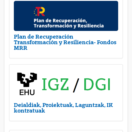
Plan de Recuperación
Transformación y Resiliencia- Fondos
MRR
Deialdiak, Proiektuak, Laguntzak, IK
kontratuak