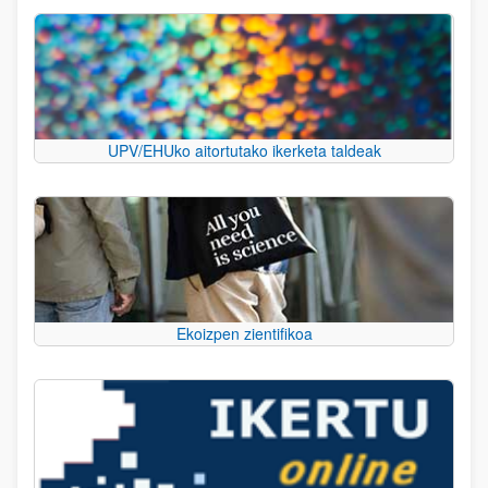
UPV/EHUko aitortutako ikerketa taldeak
Ekoizpen zientifikoa