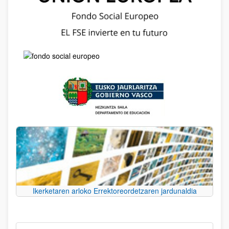
Ikerketaren arloko Errektoreordetzaren jardunaldia