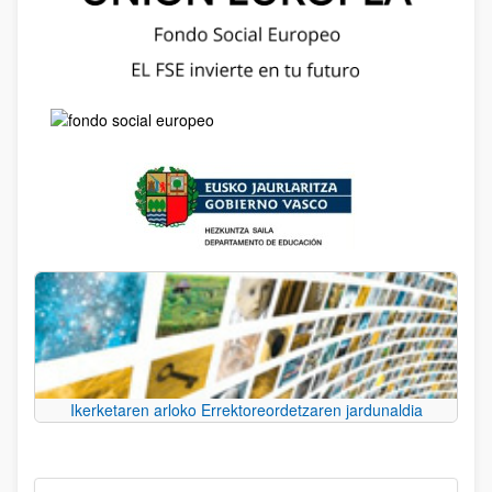
Ikerketaren arloko Errektoreordetzaren jardunaldia