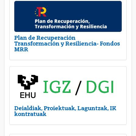
Plan de Recuperación
Transformación y Resiliencia- Fondos
MRR
Deialdiak, Proiektuak, Laguntzak, IK
kontratuak