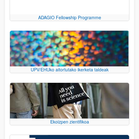
ADAGIO Fellowship Programme
UPV/EHUko aitortutako ikerketa taldeak
Ekoizpen zientifikoa