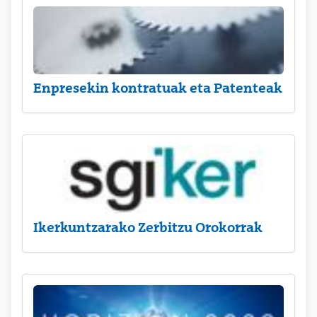
Enpresekin kontratuak eta Patenteak
Ikerkuntzarako Zerbitzu Orokorrak