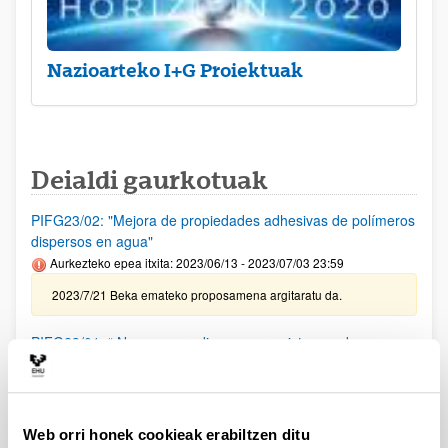
Nazioarteko I+G Proiektuak
Deialdi gaurkotuak
PIFG23/02: "Mejora de propiedades adhesivas de polímeros
dispersos en agua"
Aurkezteko epea itxita: 2023/06/13 - 2023/07/03 23:59
2023/7/21 Beka emateko proposamena argitaratu da.
PIFG23/01: “ Nuevos paradigmas para sistemas de
comunicación basados en herramientas de inteligencia
artificial”
Aurkezteko epea itxita: 2023/06/08 - 2023/06/28 23:59
Web orri honek cookieak erabiltzen ditu
2023/07/19 Beka emateko proposamena argitaratu da.