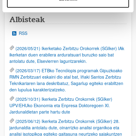
Albisteak
RSS
(2026/05/21) Ikerketako Zerbitzu Orokorrek (SGIker) IAk
ikerketan duen erabilera arduratsuari buruzko saio bat
antolatu dute, Elsevierren laguntzarekin.
(2026/03/17) ETBko Tecnólopis programak Gipuzkoako
RMN Zerbitzuari eskaini dio atal bat, Iñaki Santos Zerbitzu
Teknikariaren lana deskribatuz, Sagarlup egiteko erabiltzen
den lupulua karakterizatzeko.
(2025/10/31) Ikerketa Zerbitzu Orokorrek (SGIker)
UPV/EHUko Ekonomia eta Enpresa Doktoregoen XI.
Jardunaldietan parte hartu dute
(2025/06/12) Ikerketa Zerbitzu Orokorrek (SGIker) 28.
jardunaldia antolatu dute, oinarrizko analisi organikoa eta
analisi isotopikoa egiteko gaitasuna neurtzeko saiakuntzen