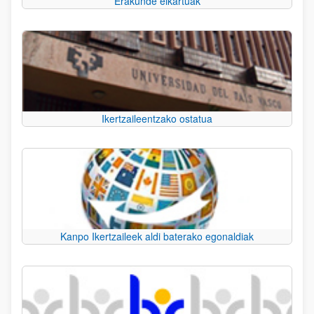
Erakunde elkartuak
Ikertzaileentzako ostatua
Kanpo Ikertzaileek aldi baterako egonaldiak