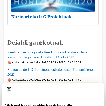
Nazioarteko I+G Proiektuak
Deialdi gaurkotuak
Zientzia, Teknologia eta Berrikuntza arloetako kultura
sustatzeko laguntzen deialdia (FECYT) 2023
Aurkezteko epea itxita: 2023/09/01 - 2023/10/03 23:59
Proyectos de I+D+i en líneas estratégicas - Transmisiones
2023
Aurkezteko epea itxita: 2023/07/03 - 2023/07/28 14:00
UPV/EHUko interesdunek 2023ko uztailaren 14ra arteko epea
izango dute deialdian parte hartzeko asmoa jakinarazteko,
helbide elektroniko honetan: convocatorias.dgi@ehu.eus
(IKUS UPV EHUko PROZEDURAREN LABURPENA)
Web orri honek cookieak erabiltzen ditu