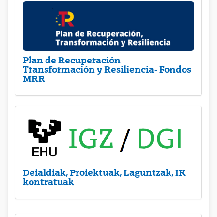
Plan de Recuperación
Transformación y Resiliencia- Fondos
MRR
Deialdiak, Proiektuak, Laguntzak, IK
kontratuak