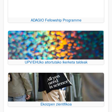
ADAGIO Fellowship Programme
UPV/EHUko aitortutako ikerketa taldeak
Ekoizpen zientifikoa