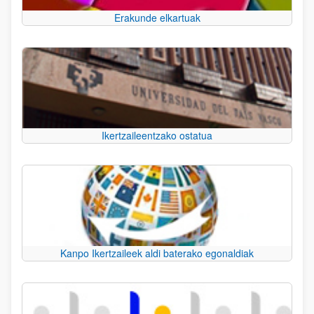
Erakunde elkartuak
Ikertzaileentzako ostatua
Kanpo Ikertzaileek aldi baterako egonaldiak