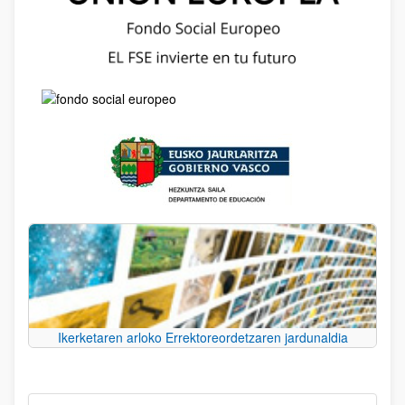
Ikerketaren arloko Errektoreordetzaren jardunaldia