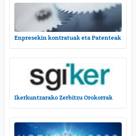
Enpresekin kontratuak eta Patenteak
Ikerkuntzarako Zerbitzu Orokorrak