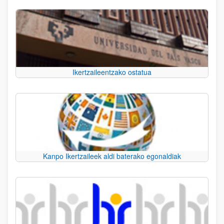
Ikertzaileentzako ostatua
Kanpo Ikertzaileek aldi baterako egonaldiak