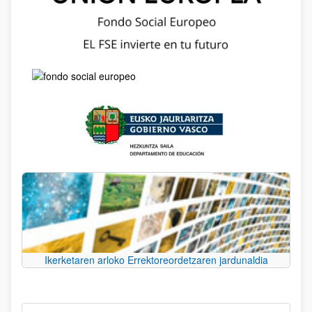
Ikerketaren arloko Errektoreordetzaren jardunaldia