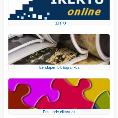
IKERTU
Izendapen bibliografikoa
Erakunde elkartuak