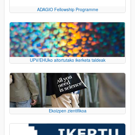
ADAGIO Fellowship Programme
UPV/EHUko aitortutako ikerketa taldeak
Ekoizpen zientifikoa