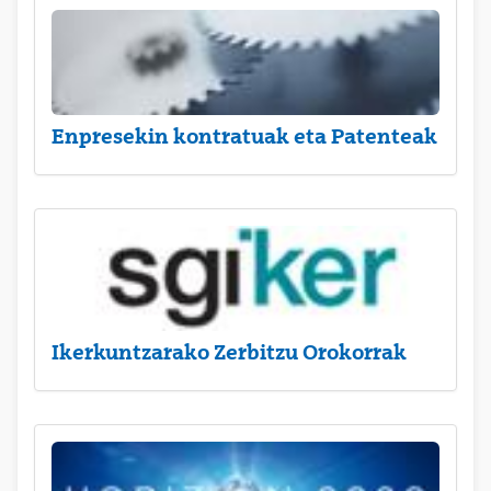
Enpresekin kontratuak eta Patenteak
Ikerkuntzarako Zerbitzu Orokorrak