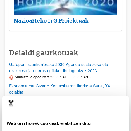
Nazioarteko I+G Proiektuak
Deialdi gaurkotuak
Garapen Iraunkorrerako 2030 Agenda sustatzeko eta
ezartzeko jarduerak egiteko dirulaguntzak-2023
Aurkezteko epea itxita: 2023/04/03 - 2023/04/16
Ekonomia eta Gizarte Kontseiluaren Ikerketa Saria, XXII.
deialdia
Aurkezteko epea itxita: 2023/03/29 - 2023/05/28 00:00
Osasun arloko I+G+B proiektuak (ISCIII) 2023
Aurkezteko epea itxita: 2023/03/28 - 2023/04/25 15:00
Barne epea martxoaren 28tik apirilaren 16ra - Eskaerak
Web orri honek cookieak erabiltzen ditu
aurkeztea. UPV/EHUk baimena eman ondoren, eskaera