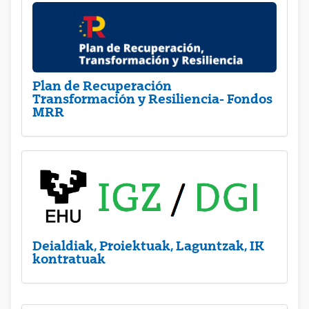
Plan de Recuperación
Transformación y Resiliencia- Fondos
MRR
Deialdiak, Proiektuak, Laguntzak, IK
kontratuak