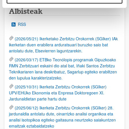
Albisteak
RSS
(2026/05/21) Ikerketako Zerbitzu Orokorrek (SGIker) IAk
ikerketan duen erabilera arduratsuari buruzko saio bat
antolatu dute, Elsevierren laguntzarekin.
(2026/03/17) ETBko Tecnólopis programak Gipuzkoako
RMN Zerbitzuari eskaini dio atal bat, Iñaki Santos Zerbitzu
Teknikariaren lana deskribatuz, Sagarlup egiteko erabiltzen
den lupulua karakterizatzeko.
(2025/10/31) Ikerketa Zerbitzu Orokorrek (SGIker)
UPV/EHUko Ekonomia eta Enpresa Doktoregoen XI.
Jardunaldietan parte hartu dute
(2025/06/12) Ikerketa Zerbitzu Orokorrek (SGIker) 28.
jardunaldia antolatu dute, oinarrizko analisi organikoa eta
analisi isotopikoa egiteko gaitasuna neurtzeko saiakuntzen
emaitzak eztabaidatzeko