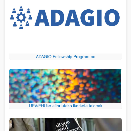
ADAGIO Fellowship Programme
UPV/EHUko aitortutako ikerketa taldeak