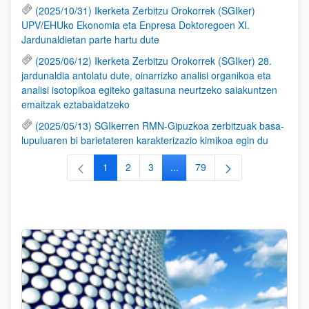
(2025/10/31) Ikerketa Zerbitzu Orokorrek (SGIker)
UPV/EHUko Ekonomia eta Enpresa Doktoregoen XI.
Jardunaldietan parte hartu dute
(2025/06/12) Ikerketa Zerbitzu Orokorrek (SGIker) 28.
jardunaldia antolatu dute, oinarrizko analisi organikoa eta
analisi isotopikoa egiteko gaitasuna neurtzeko saiakuntzen
emaitzak eztabaidatzeko
(2025/05/13) SGIkerren RMN-Gipuzkoa zerbitzuak basa-
lupuluaren bi barietateren karakterizazio kimikoa egin du
1
2
3
...
79
Orrialdea
Orrialdea
Orrialdea
Intermediate Pages Use TAB to
Orrialdea