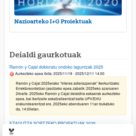
Nazioarteko I+G Proiektuak
Deialdi gaurkotuak
Ramón y Cajal doktoratu ondoko laguntzak 2025
Aurkezteko epea itxita: 2025/11/19 - 2025/12/11 14:00
Ramón y Cajal 2025erako “Interes adierazpenak” Ikerkuntzako
Errektoreordetzan jasotzeko epea zabalik: 2025eko azaroaren
24rarte. 2025eko Ramón y Cajal deialdira eskaerak aurkezteko
epea, bai ikertzaile eskatzaileentzat baita UPV/EHU
erakundearentzat ere, 2025eko abenduaren 11an bukatuko
da, 14:00etan.
EZAGUTZA SORTZEKO PROIEKTUAK 2025
Aurkezteko epea itxita: 2025/11/20 - 2025/12/16 14:00