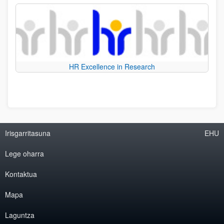
HR Excellence in Research
Irisgarritasuna
EHU
Lege oharra
Kontaktua
Mapa
Laguntza