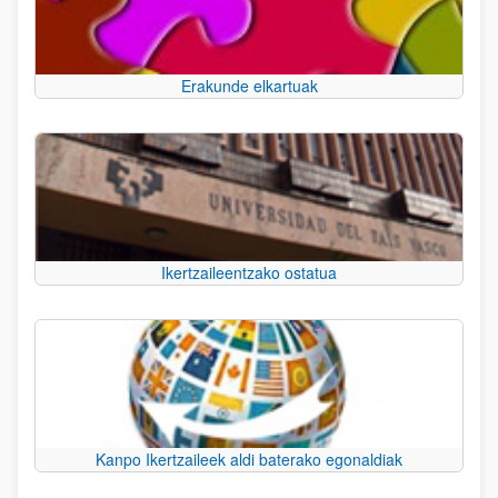
Erakunde elkartuak
Ikertzaileentzako ostatua
Kanpo Ikertzaileek aldi baterako egonaldiak