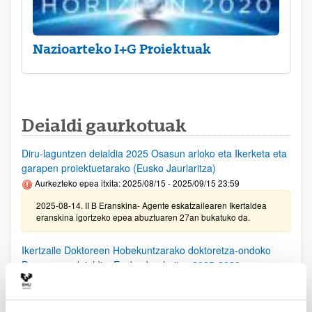
Nazioarteko I+G Proiektuak
Deialdi gaurkotuak
Diru-laguntzen deialdia 2025 Osasun arloko eta Ikerketa eta
garapen proiektuetarako (Eusko Jaurlaritza)
Aurkezteko epea itxita: 2025/08/15 - 2025/09/15 23:59
2025-08-14. II B Eranskina- Agente eskatzailearen Ikertaldea
eranskina igortzeko epea abuztuaren 27an bukatuko da.
Ikertzaile Doktoreen Hobekuntzarako doktoretza-ondoko
Programen deialdia, Eusko Jaurlaritza 2025-2028
Aurkezteko epea itxita: 2025/08/11 - 2025/09/15 23:59
25/08/25. EHUko konpromiso agiria lortzeko epea 2025/09/10