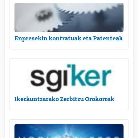
Enpresekin kontratuak eta Patenteak
Ikerkuntzarako Zerbitzu Orokorrak