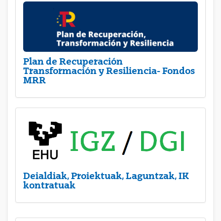
Plan de Recuperación
Transformación y Resiliencia- Fondos
MRR
Deialdiak, Proiektuak, Laguntzak, IK
kontratuak