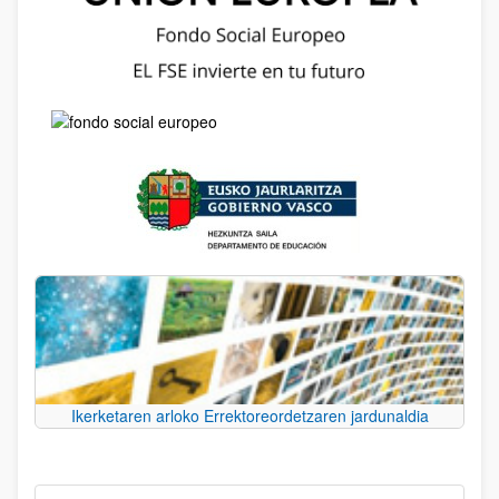
Ikerketaren arloko Errektoreordetzaren jardunaldia