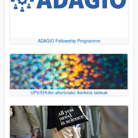
ADAGIO Fellowship Programme
UPV/EHUko aitortutako ikerketa taldeak