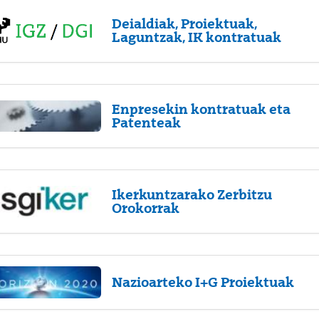
Deialdiak, Proiektuak,
Laguntzak, IK kontratuak
Enpresekin kontratuak eta
Patenteak
Ikerkuntzarako Zerbitzu
Orokorrak
Nazioarteko I+G Proiektuak