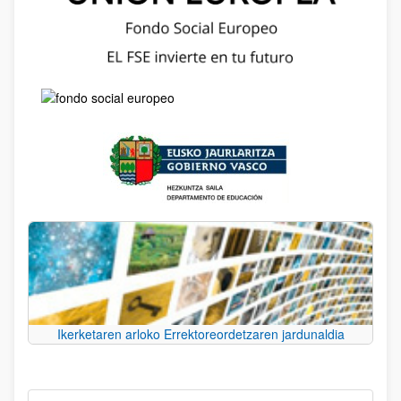
Ikerketaren arloko Errektoreordetzaren jardunaldia