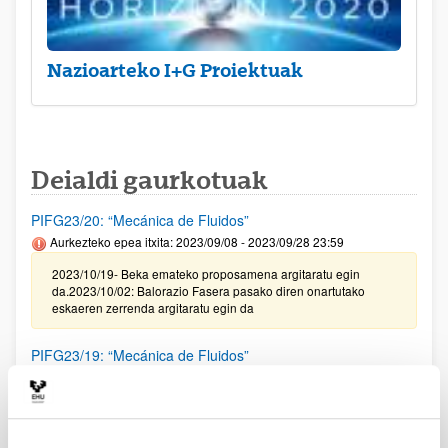
Nazioarteko I+G Proiektuak
Deialdi gaurkotuak
PIFG23/20: “Mecánica de Fluidos”
Aurkezteko epea itxita: 2023/09/08 - 2023/09/28 23:59
2023/10/19- Beka emateko proposamena argitaratu egin
da.2023/10/02: Balorazio Fasera pasako diren onartutako
eskaeren zerrenda argitaratu egin da
PIFG23/19: “Mecánica de Fluidos”
Aurkezteko epea itxita: 2023/09/08 - 2023/09/28 23:59
2023/10/19- Beka emateko proposamena argitaratu egin
da.2023/10/02: Balorazio Fasera pasako diren onartutako
eskaeren zerrenda argitaratu egin da