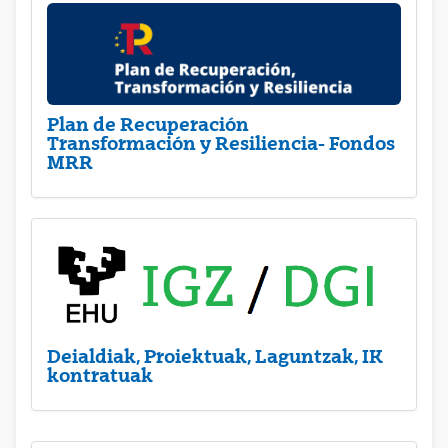
Plan de Recuperación
Transformación y Resiliencia- Fondos
MRR
Deialdiak, Proiektuak, Laguntzak, IK
kontratuak