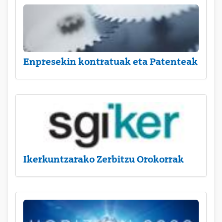
Enpresekin kontratuak eta Patenteak
Ikerkuntzarako Zerbitzu Orokorrak