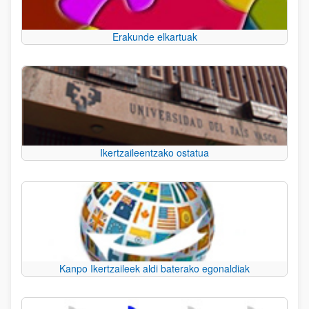
Erakunde elkartuak
Ikertzaileentzako ostatua
Kanpo Ikertzaileek aldi baterako egonaldiak