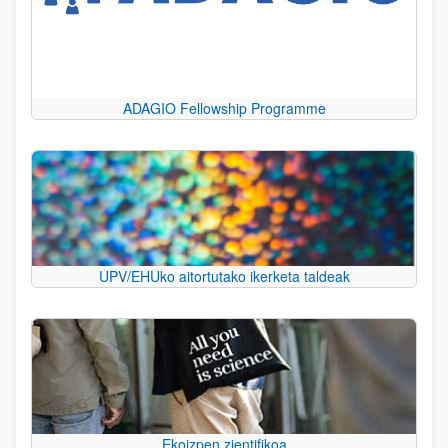
ADAGIO Fellowship Programme
UPV/EHUko aitortutako ikerketa taldeak
Ekoizpen zientifikoa