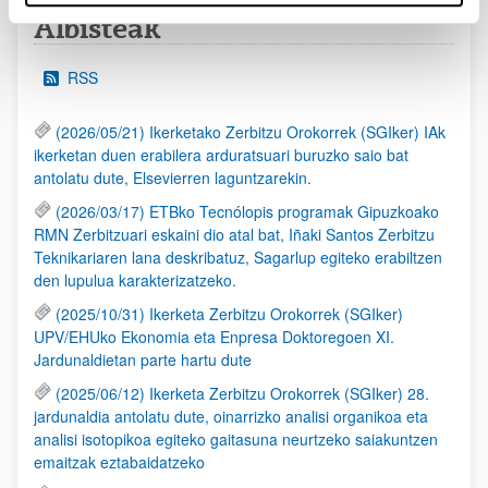
Albisteak
RSS
(2026/05/21) Ikerketako Zerbitzu Orokorrek (SGIker) IAk
ikerketan duen erabilera arduratsuari buruzko saio bat
antolatu dute, Elsevierren laguntzarekin.
(2026/03/17) ETBko Tecnólopis programak Gipuzkoako
RMN Zerbitzuari eskaini dio atal bat, Iñaki Santos Zerbitzu
Teknikariaren lana deskribatuz, Sagarlup egiteko erabiltzen
den lupulua karakterizatzeko.
(2025/10/31) Ikerketa Zerbitzu Orokorrek (SGIker)
UPV/EHUko Ekonomia eta Enpresa Doktoregoen XI.
Jardunaldietan parte hartu dute
(2025/06/12) Ikerketa Zerbitzu Orokorrek (SGIker) 28.
jardunaldia antolatu dute, oinarrizko analisi organikoa eta
analisi isotopikoa egiteko gaitasuna neurtzeko saiakuntzen
emaitzak eztabaidatzeko