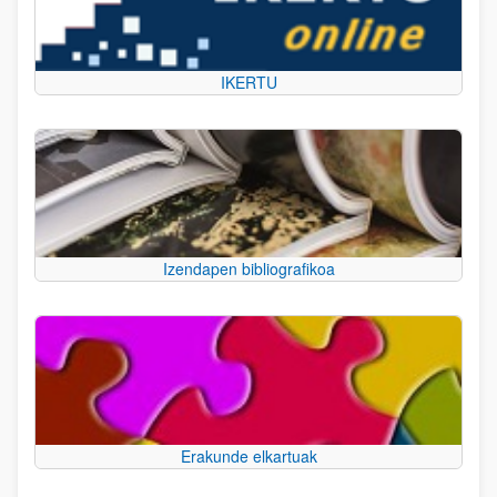
IKERTU
Izendapen bibliografikoa
Erakunde elkartuak