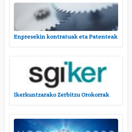
Enpresekin kontratuak eta Patenteak
Ikerkuntzarako Zerbitzu Orokorrak