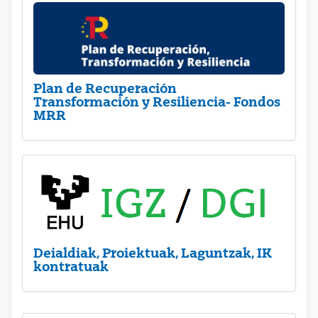
Plan de Recuperación
Transformación y Resiliencia- Fondos
MRR
Deialdiak, Proiektuak, Laguntzak, IK
kontratuak