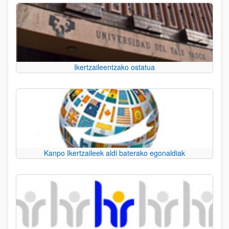
Ikertzaileentzako ostatua
Kanpo Ikertzaileek aldi baterako egonaldiak