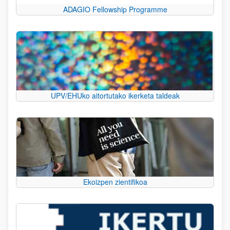
ADAGIO Fellowship Programme
UPV/EHUko aitortutako ikerketa taldeak
Ekoizpen zientifikoa