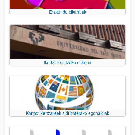
Erakunde elkartuak
Ikertzaileentzako ostatua
Kanpo Ikertzaileek aldi baterako egonaldiak