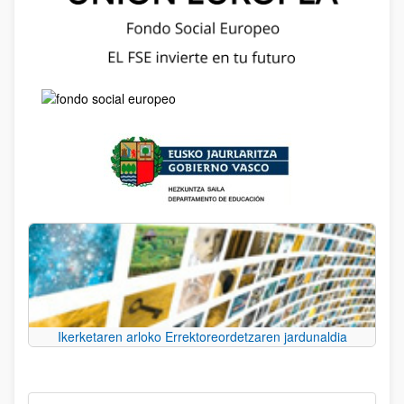
Ikerketaren arloko Errektoreordetzaren jardunaldia