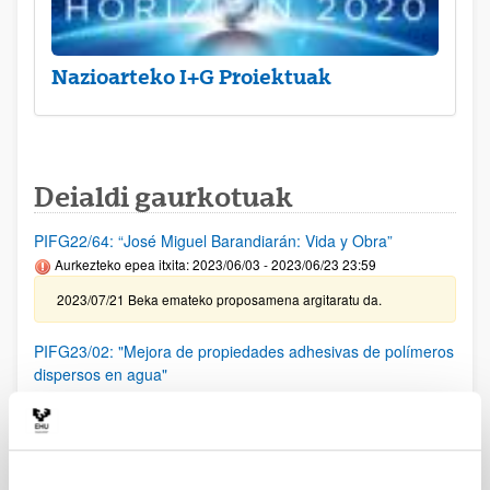
Nazioarteko I+G Proiektuak
Deialdi gaurkotuak
PIFG22/64: “José Miguel Barandiarán: Vida y Obra”
Aurkezteko epea itxita: 2023/06/03 - 2023/06/23 23:59
2023/07/21 Beka emateko proposamena argitaratu da.
PIFG23/02: "Mejora de propiedades adhesivas de polímeros
dispersos en agua"
Aurkezteko epea itxita: 2023/06/13 - 2023/07/03 23:59
2023/7/21 Beka emateko proposamena argitaratu da.
PIFG23/01: “ Nuevos paradigmas para sistemas de