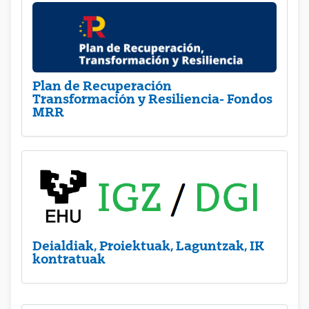
Plan de Recuperación
Transformación y Resiliencia- Fondos
MRR
Deialdiak, Proiektuak, Laguntzak, IK
kontratuak