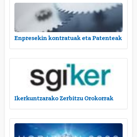
Enpresekin kontratuak eta Patenteak
Ikerkuntzarako Zerbitzu Orokorrak