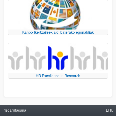
Kanpo Ikertzaileek aldi baterako egonaldiak
HR Excellence in Research
Irisgarritasuna
EHU