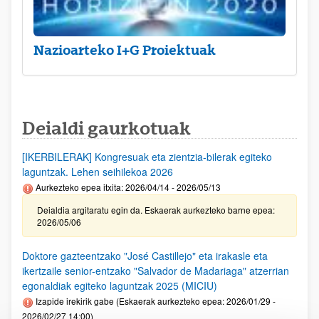
Nazioarteko I+G Proiektuak
Deialdi gaurkotuak
[IKERBILERAK] Kongresuak eta zientzia-bilerak egiteko
laguntzak. Lehen seihilekoa 2026
Aurkezteko epea itxita: 2026/04/14 - 2026/05/13
Deialdia argitaratu egin da. Eskaerak aurkezteko barne epea:
2026/05/06
Doktore gazteentzako "José Castillejo" eta irakasle eta
ikertzaile senior-entzako "Salvador de Madariaga" atzerrian
egonaldiak egiteko laguntzak 2025 (MICIU)
Izapide irekirik gabe (Eskaerak aurkezteko epea: 2026/01/29 -
2026/02/27 14:00)