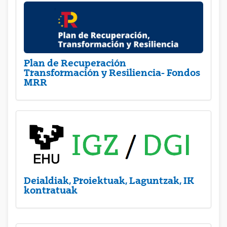
Plan de Recuperación
Transformación y Resiliencia- Fondos
MRR
Deialdiak, Proiektuak, Laguntzak, IK
kontratuak