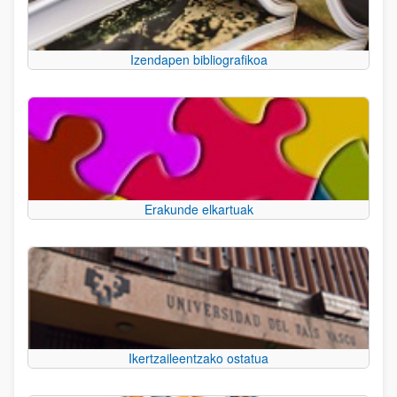
Izendapen bibliografikoa
Erakunde elkartuak
Ikertzaileentzako ostatua