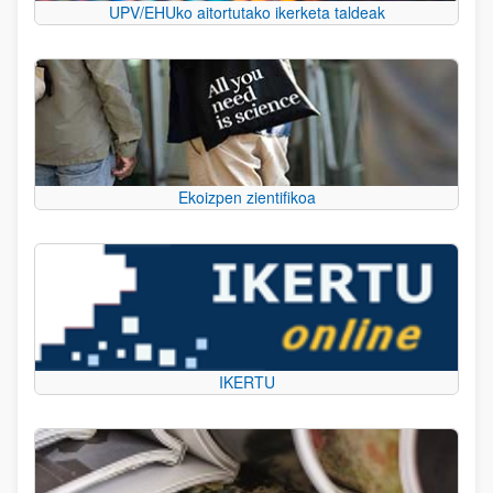
UPV/EHUko aitortutako ikerketa taldeak
Ekoizpen zientifikoa
IKERTU