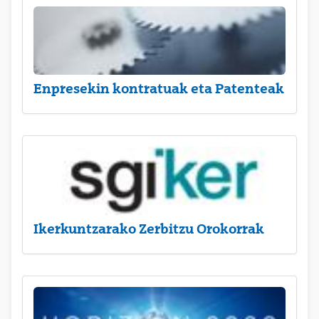
Enpresekin kontratuak eta Patenteak
Ikerkuntzarako Zerbitzu Orokorrak