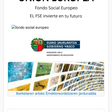
Ikerketaren arloko Errektoreordetzaren jardunaldia