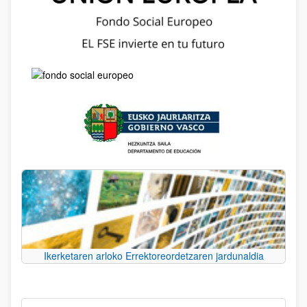
Ikerketaren arloko Errektoreordetzaren jardunaldia