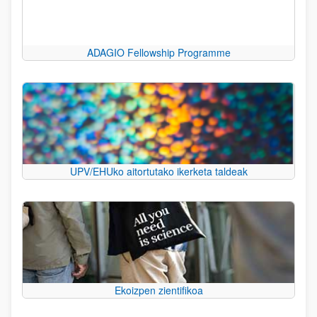
ADAGIO Fellowship Programme
UPV/EHUko aitortutako ikerketa taldeak
Ekoizpen zientifikoa