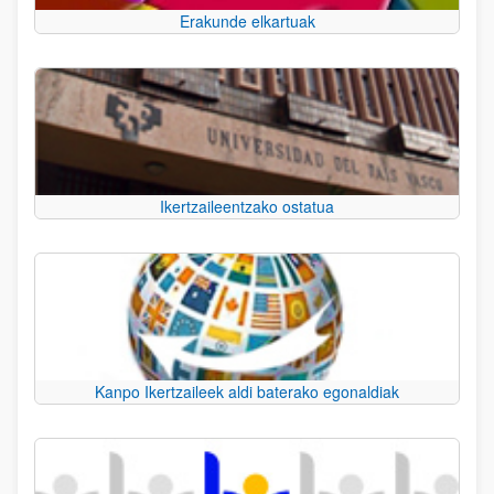
Erakunde elkartuak
Ikertzaileentzako ostatua
Kanpo Ikertzaileek aldi baterako egonaldiak