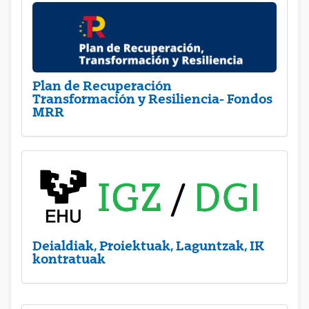
Plan de Recuperación
Transformación y Resiliencia- Fondos
MRR
Deialdiak, Proiektuak, Laguntzak, IK
kontratuak