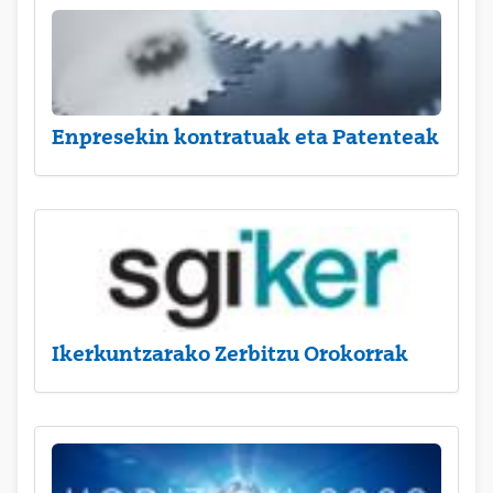
Enpresekin kontratuak eta Patenteak
Ikerkuntzarako Zerbitzu Orokorrak