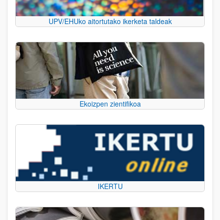
UPV/EHUko aitortutako ikerketa taldeak
Ekoizpen zientifikoa
IKERTU