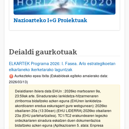
Nazioarteko I+G Proiektuak
Deialdi gaurkotuak
ELKARTEK Programa 2026: I. Fasea. Arlo estrategikoetan
elkarlaneko ikerketarako laguntzak
Aurkezteko epea itxita (Eskabideak egiteko amaierako data:
2026/03/13)
Deialdiaren itxiera data EHUn : 2026ko martxoaren 9a,
23:59ak arte. Sinadurarako lankidetza-hitzarmenaren
zirriborroa bidaltzeko azken eguna (EHUren lankidetza-
akordioaren eredua eskuragarri gure webgunean): 2026ko
otsailaren 20a (13:30ean) (EHU LIDERRA) 2026ko otsailaren
23a (EHU partehartzailea). TC1/TC2 erakundearen legezko
ordezkariaren sinadura eskatzen duen dokumentazioa
bidaltzeko azken eguna (Aplikazioaren 5. atala: Enpresa