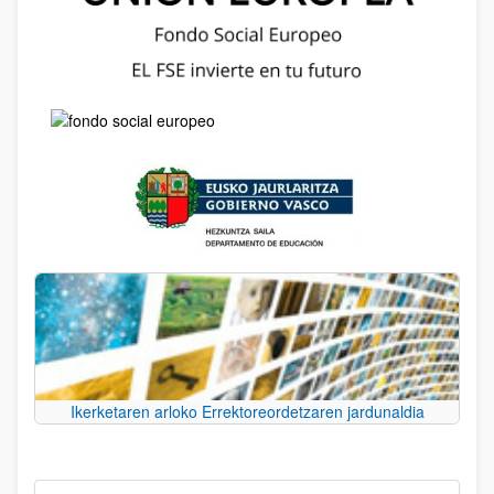
Ikerketaren arloko Errektoreordetzaren jardunaldia