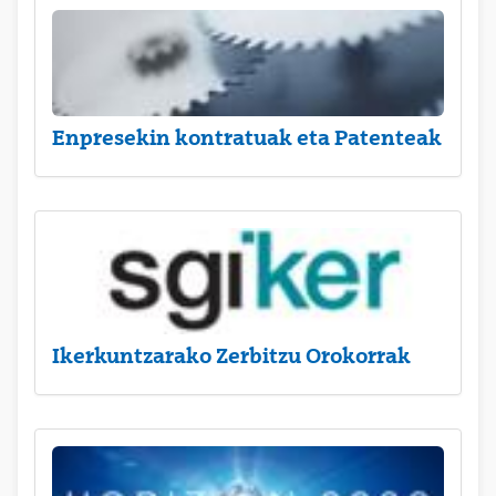
Enpresekin kontratuak eta Patenteak
Ikerkuntzarako Zerbitzu Orokorrak