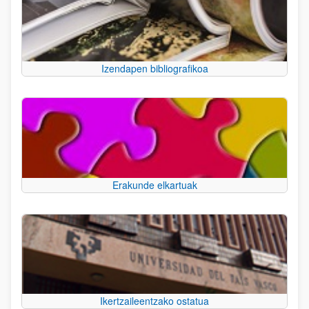
Izendapen bibliografikoa
Erakunde elkartuak
Ikertzaileentzako ostatua