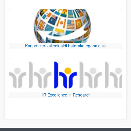
Kanpo Ikertzaileek aldi baterako egonaldiak
HR Excellence in Research