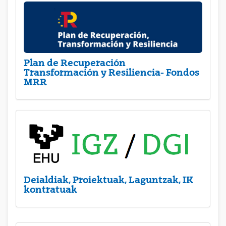
Plan de Recuperación
Transformación y Resiliencia- Fondos
MRR
Deialdiak, Proiektuak, Laguntzak, IK
kontratuak