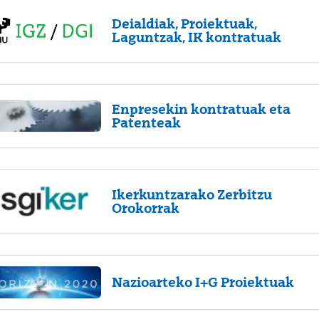
Deialdiak, Proiektuak,
Laguntzak, IK kontratuak
Enpresekin kontratuak eta
Patenteak
Ikerkuntzarako Zerbitzu
Orokorrak
Nazioarteko I+G Proiektuak