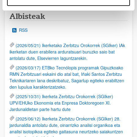
Albisteak
RSS
(2026/05/21) Ikerketako Zerbitzu Orokorrek (SGIker) IAk
ikerketan duen erabilera arduratsuari buruzko saio bat
antolatu dute, Elsevierren laguntzarekin.
(2026/03/17) ETBko Tecnólopis programak Gipuzkoako
RMN Zerbitzuari eskaini dio atal bat, Iñaki Santos Zerbitzu
Teknikariaren lana deskribatuz, Sagarlup egiteko erabiltzen
den lupulua karakterizatzeko.
(2025/10/31) Ikerketa Zerbitzu Orokorrek (SGIker)
UPV/EHUko Ekonomia eta Enpresa Doktoregoen XI.
Jardunaldietan parte hartu dute
(2025/06/12) Ikerketa Zerbitzu Orokorrek (SGIker) 28.
jardunaldia antolatu dute, oinarrizko analisi organikoa eta
analisi isotopikoa egiteko gaitasuna neurtzeko saiakuntzen