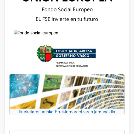
Ikerketaren arloko Errektoreordetzaren jardunaldia