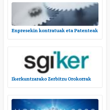
Enpresekin kontratuak eta Patenteak
Ikerkuntzarako Zerbitzu Orokorrak