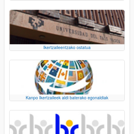
Ikertzaileentzako ostatua
Kanpo Ikertzaileek aldi baterako egonaldiak