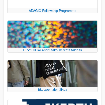
ADAGIO Fellowship Programme
UPV/EHUko aitortutako ikerketa taldeak
Ekoizpen zientifikoa