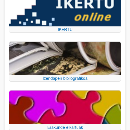
IKERTU
Izendapen bibliografikoa
Erakunde elkartuak