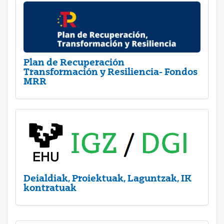
Plan de Recuperación
Transformación y Resiliencia- Fondos
MRR
Deialdiak, Proiektuak, Laguntzak, IK
kontratuak