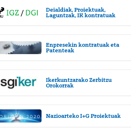
Deialdiak, Proiektuak,
Laguntzak, IK kontratuak
Enpresekin kontratuak eta
Patenteak
Ikerkuntzarako Zerbitzu
Orokorrak
Nazioarteko I+G Proiektuak