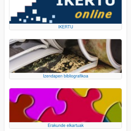
IKERTU
Izendapen bibliografikoa
Erakunde elkartuak