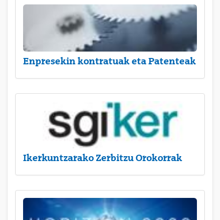
Enpresekin kontratuak eta Patenteak
Ikerkuntzarako Zerbitzu Orokorrak