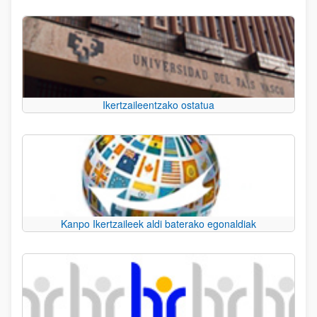
Ikertzaileentzako ostatua
Kanpo Ikertzaileek aldi baterako egonaldiak