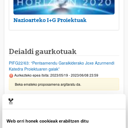
Nazioarteko I+G Proiektuak
Deialdi gaurkotuak
PIFG22/63: “Pentsamendu Garaikiderako Joxe Azurmendi
Katedra Proiektuaren gaiak”
Aurkezteko epea itxita: 2023/05/19 - 2023/06/08 23:59
Beka emateko proposamena argitaratu da.
UPV/EHUko IKERTALDEETARAKO LAGUNTZEN DEIALDIA
(2022)
Aurkezteko epea itxita: 2022/11/18 - 2022/12/19 23:59
2023/06/28 - Emandako eta ezetsitako laguntzen behin-betiko
Web orri honek cookieak erabiltzen ditu
ebazpena argitaratu egin da