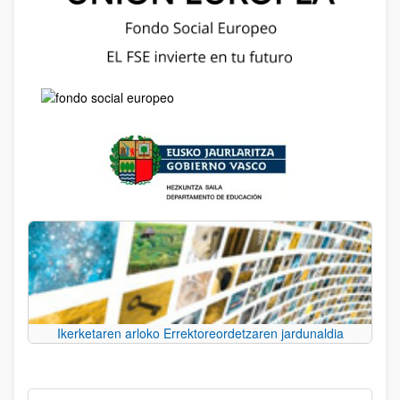
Ikerketaren arloko Errektoreordetzaren jardunaldia