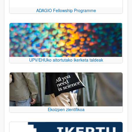
ADAGIO Fellowship Programme
UPV/EHUko aitortutako ikerketa taldeak
Ekoizpen zientifikoa