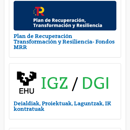
Plan de Recuperación
Transformación y Resiliencia- Fondos
MRR
Deialdiak, Proiektuak, Laguntzak, IK
kontratuak