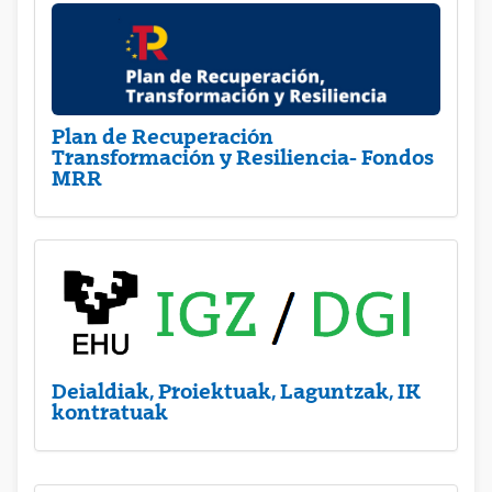
Plan de Recuperación
Transformación y Resiliencia- Fondos
MRR
Deialdiak, Proiektuak, Laguntzak, IK
kontratuak