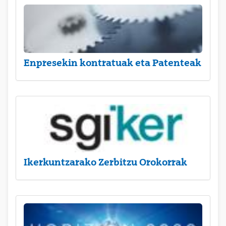
Enpresekin kontratuak eta Patenteak
Ikerkuntzarako Zerbitzu Orokorrak