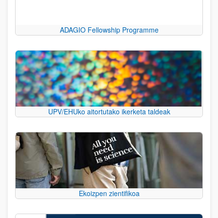
ADAGIO Fellowship Programme
UPV/EHUko aitortutako ikerketa taldeak
Ekoizpen zientifikoa