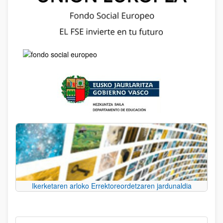
Ikerketaren arloko Errektoreordetzaren jardunaldia