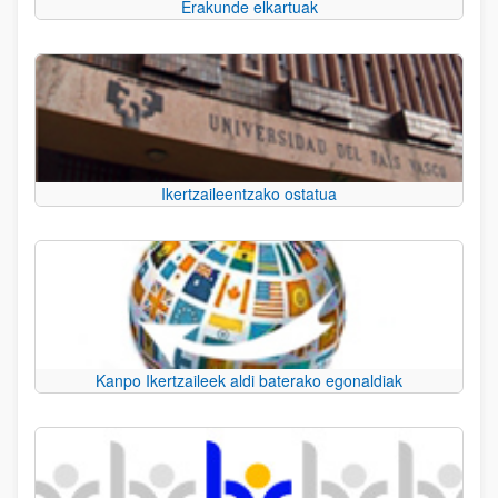
Erakunde elkartuak
Ikertzaileentzako ostatua
Kanpo Ikertzaileek aldi baterako egonaldiak