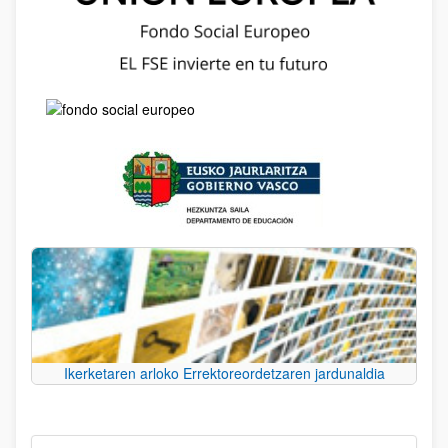
Ikerketaren arloko Errektoreordetzaren jardunaldia