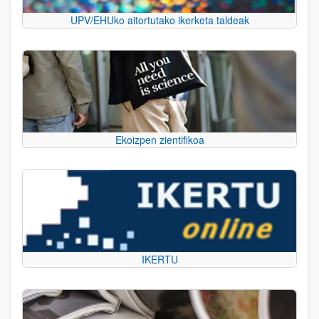
UPV/EHUko aitortutako ikerketa taldeak
Ekoizpen zientifikoa
IKERTU