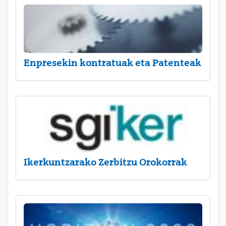
Enpresekin kontratuak eta Patenteak
Ikerkuntzarako Zerbitzu Orokorrak