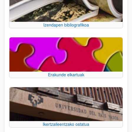
Izendapen bibliografikoa
Erakunde elkartuak
Ikertzaileentzako ostatua