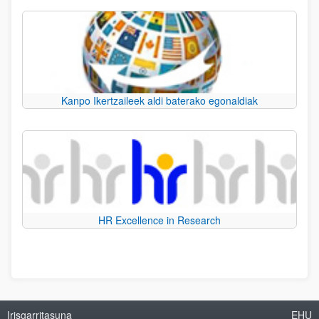
Kanpo Ikertzaileek aldi baterako egonaldiak
HR Excellence in Research
Irisgarritasuna
EHU