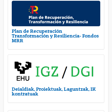
Plan de Recuperación
Transformación y Resiliencia- Fondos
MRR
Deialdiak, Proiektuak, Laguntzak, IK
kontratuak